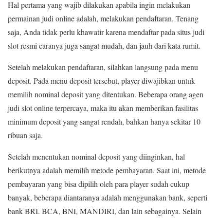
Hal pertama yang wajib dilakukan apabila ingin melakukan
permainan judi online adalah, melakukan pendaftaran. Tenang
saja, Anda tidak perlu khawatir karena mendaftar pada situs judi
slot resmi caranya juga sangat mudah, dan jauh dari kata rumit.
Setelah melakukan pendaftaran, silahkan langsung pada menu
deposit. Pada menu deposit tersebut, player diwajibkan untuk
memilih nominal deposit yang ditentukan. Beberapa orang agen
judi slot online terpercaya, maka itu akan memberikan fasilitas
minimum deposit yang sangat rendah, bahkan hanya sekitar 10
ribuan saja.
Setelah menentukan nominal deposit yang diinginkan, hal
berikutnya adalah memilih metode pembayaran. Saat ini, metode
pembayaran yang bisa dipilih oleh para player sudah cukup
banyak, beberapa diantaranya adalah menggunakan bank, seperti
bank BRI. BCA, BNI, MANDIRI, dan lain sebagainya. Selain