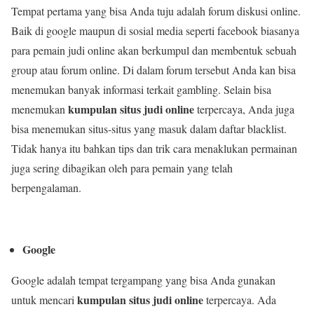
Tempat pertama yang bisa Anda tuju adalah forum diskusi online.
Baik di google maupun di sosial media seperti facebook biasanya
para pemain judi online akan berkumpul dan membentuk sebuah
group atau forum online. Di dalam forum tersebut Anda kan bisa
menemukan banyak informasi terkait gambling. Selain bisa
kumpulan situs judi online
menemukan
terpercaya, Anda juga
bisa menemukan situs-situs yang masuk dalam daftar blacklist.
Tidak hanya itu bahkan tips dan trik cara menaklukan permainan
juga sering dibagikan oleh para pemain yang telah
berpengalaman.
Google
Google adalah tempat tergampang yang bisa Anda gunakan
kumpulan situs judi online
untuk mencari
terpercaya. Ada