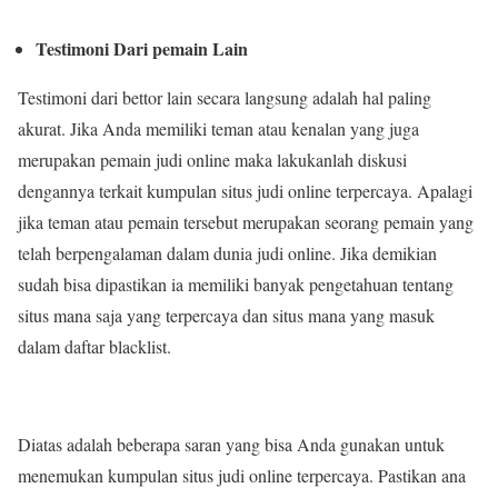
Testimoni Dari pemain Lain
Testimoni dari bettor lain secara langsung adalah hal paling
akurat. Jika Anda memiliki teman atau kenalan yang juga
merupakan pemain judi online maka lakukanlah diskusi
dengannya terkait kumpulan situs judi online terpercaya. Apalagi
jika teman atau pemain tersebut merupakan seorang pemain yang
telah berpengalaman dalam dunia judi online. Jika demikian
sudah bisa dipastikan ia memiliki banyak pengetahuan tentang
situs mana saja yang terpercaya dan situs mana yang masuk
dalam daftar blacklist.
Diatas adalah beberapa saran yang bisa Anda gunakan untuk
menemukan kumpulan situs judi online terpercaya. Pastikan ana