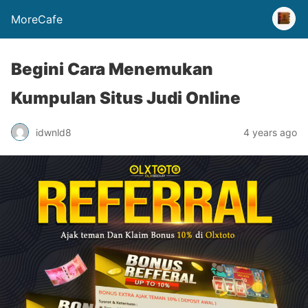
MoreCafe
Begini Cara Menemukan
Kumpulan Situs Judi Online
idwnld8
4 years ago