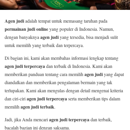
Agen judi
adalah tempat untuk memasang taruhan pada
permainan judi online
yang populer di Indonesia. Namun,
agen judi
dengan banyaknya
yang tersedia, bisa menjadi sulit
untuk memilih yang terbaik dan terpercaya.
Di bagian ini, kami akan membahas informasi lengkap tentang
agen judi terpercaya
dan terbaik di Indonesia. Kami akan
agen judi
memberikan panduan tentang cara memilih
yang dapat
diandalkan dan memberikan pengalaman bermain yang tak
terlupakan. Kami akan mengulas dengan detail mengenai kriteria
agen judi terpercaya
dan ciri-ciri
serta memberikan tips dalam
agen judi terbaik
memilih
.
agen judi terpercaya
Jadi, jika Anda mencari
dan terbaik,
bacalah bagian ini dengan saksama.