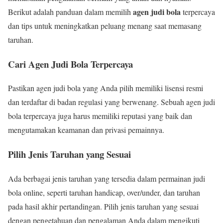
agen judi bola
Berikut adalah panduan dalam memilih
terpercaya
dan tips untuk meningkatkan peluang menang saat memasang
taruhan.
Cari Agen Judi Bola Terpercaya
Pastikan agen judi bola yang Anda pilih memiliki lisensi resmi
dan terdaftar di badan regulasi yang berwenang. Sebuah agen judi
bola terpercaya juga harus memiliki reputasi yang baik dan
mengutamakan keamanan dan privasi pemainnya.
Pilih Jenis Taruhan yang Sesuai
Ada berbagai jenis taruhan yang tersedia dalam permainan judi
bola online, seperti taruhan handicap, over/under, dan taruhan
pada hasil akhir pertandingan. Pilih jenis taruhan yang sesuai
dengan pengetahuan dan pengalaman Anda dalam mengikuti