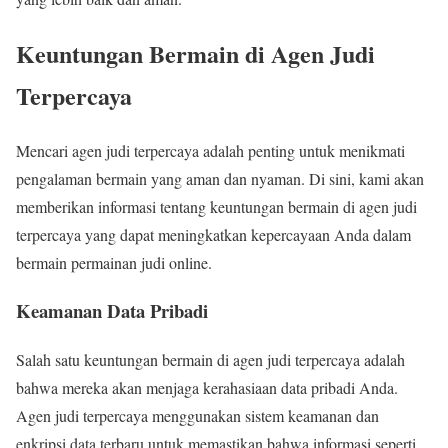
Keuntungan Bermain di Agen Judi
Terpercaya
Mencari agen judi terpercaya adalah penting untuk menikmati
pengalaman bermain yang aman dan nyaman. Di sini, kami akan
memberikan informasi tentang keuntungan bermain di agen judi
terpercaya yang dapat meningkatkan kepercayaan Anda dalam
bermain permainan judi online.
Keamanan Data Pribadi
Salah satu keuntungan bermain di agen judi terpercaya adalah
bahwa mereka akan menjaga kerahasiaan data pribadi Anda.
Agen judi terpercaya menggunakan sistem keamanan dan
enkripsi data terbaru untuk memastikan bahwa informasi seperti