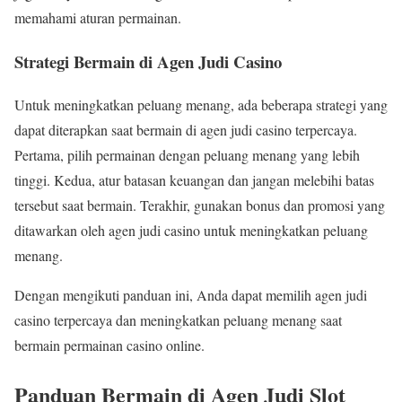
memahami aturan permainan.
Strategi Bermain di Agen Judi Casino
Untuk meningkatkan peluang menang, ada beberapa strategi yang
dapat diterapkan saat bermain di agen judi casino terpercaya.
Pertama, pilih permainan dengan peluang menang yang lebih
tinggi. Kedua, atur batasan keuangan dan jangan melebihi batas
tersebut saat bermain. Terakhir, gunakan bonus dan promosi yang
ditawarkan oleh agen judi casino untuk meningkatkan peluang
menang.
Dengan mengikuti panduan ini, Anda dapat memilih agen judi
casino terpercaya dan meningkatkan peluang menang saat
bermain permainan casino online.
Panduan Bermain di Agen Judi Slot