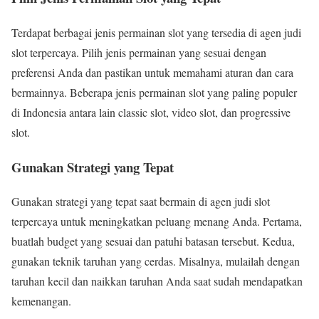
Terdapat berbagai jenis permainan slot yang tersedia di agen judi
slot terpercaya. Pilih jenis permainan yang sesuai dengan
preferensi Anda dan pastikan untuk memahami aturan dan cara
bermainnya. Beberapa jenis permainan slot yang paling populer
di Indonesia antara lain classic slot, video slot, dan progressive
slot.
Gunakan Strategi yang Tepat
Gunakan strategi yang tepat saat bermain di agen judi slot
terpercaya untuk meningkatkan peluang menang Anda. Pertama,
buatlah budget yang sesuai dan patuhi batasan tersebut. Kedua,
gunakan teknik taruhan yang cerdas. Misalnya, mulailah dengan
taruhan kecil dan naikkan taruhan Anda saat sudah mendapatkan
kemenangan.