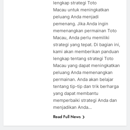
lengkap strategi Toto
Macau untuk meningkatkan
peluang Anda menjadi
pemenang. Jika Anda ingin
memenangkan permainan Toto
Macau, Anda perlu memiliki
strategi yang tepat. Di bagian ini,
kami akan memberikan panduan
lengkap tentang strategi Toto
Macau yang dapat meningkatkan
peluang Anda memenangkan
permainan. Anda akan belajar
tentang tip-tip dan trik berharga
yang dapat membantu
memperbaiki strategi Anda dan
menjadikan Anda…
Read Full News