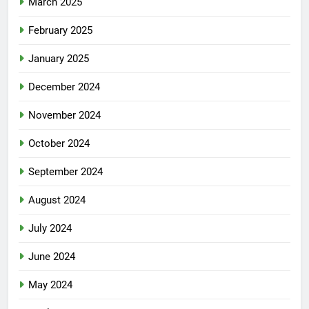
March 2025
February 2025
January 2025
December 2024
November 2024
October 2024
September 2024
August 2024
July 2024
June 2024
May 2024