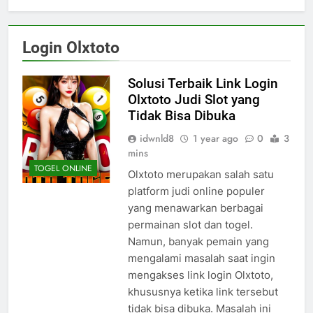
Login Olxtoto
Solusi Terbaik Link Login
Olxtoto Judi Slot yang
Tidak Bisa Dibuka
idwnld8
1 year ago
0
3
mins
TOGEL ONLINE
Olxtoto merupakan salah satu
platform judi online populer
yang menawarkan berbagai
permainan slot dan togel.
Namun, banyak pemain yang
mengalami masalah saat ingin
mengakses link login Olxtoto,
khususnya ketika link tersebut
tidak bisa dibuka. Masalah ini