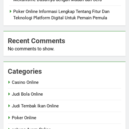
Poker Online Informasi Lengkap Tentang Fitur Dan
Teknologi Platform Digital Untuk Pemain Pemula
Recent Comments
No comments to show.
Categories
Casino Online
Judi Bola Online
Judi Tembak Ikan Online
Poker Online