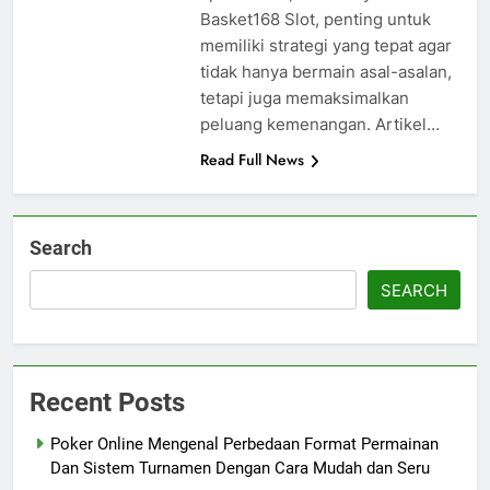
Basket168 Slot, penting untuk
memiliki strategi yang tepat agar
tidak hanya bermain asal-asalan,
tetapi juga memaksimalkan
peluang kemenangan. Artikel…
Read Full News
Search
SEARCH
Recent Posts
Poker Online Mengenal Perbedaan Format Permainan
Dan Sistem Turnamen Dengan Cara Mudah dan Seru