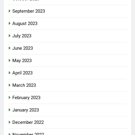
September 2023
August 2023
July 2023
June 2023
May 2023
April 2023
March 2023
February 2023
January 2023
December 2022
November 2022