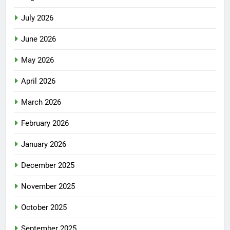
July 2026
June 2026
May 2026
April 2026
March 2026
February 2026
January 2026
December 2025
November 2025
October 2025
September 2025