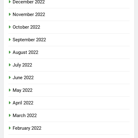
December 2022
November 2022
October 2022
September 2022
August 2022
July 2022
June 2022
May 2022
April 2022
March 2022
February 2022