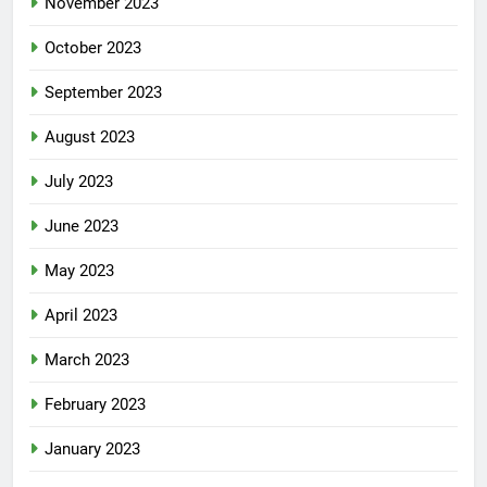
November 2023
October 2023
September 2023
August 2023
July 2023
June 2023
May 2023
April 2023
March 2023
February 2023
January 2023