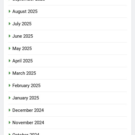
August 2025
July 2025
June 2025
May 2025
April 2025
March 2025
February 2025
January 2025
December 2024
November 2024