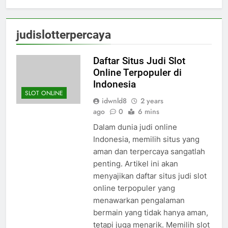
judislotterpercaya
Daftar Situs Judi Slot
Online Terpopuler di
Indonesia
SLOT ONLINE
idwnld8
2 years
ago
0
6 mins
Dalam dunia judi online
Indonesia, memilih situs yang
aman dan terpercaya sangatlah
penting. Artikel ini akan
menyajikan daftar situs judi slot
online terpopuler yang
menawarkan pengalaman
bermain yang tidak hanya aman,
tetapi juga menarik. Memilih slot