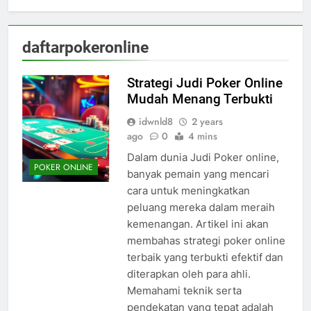
daftarpokeronline
Strategi Judi Poker Online
Mudah Menang Terbukti
idwnld8
2 years
ago
0
4 mins
Dalam dunia Judi Poker online,
POKER ONLINE
banyak pemain yang mencari
cara untuk meningkatkan
peluang mereka dalam meraih
kemenangan. Artikel ini akan
membahas strategi poker online
terbaik yang terbukti efektif dan
diterapkan oleh para ahli.
Memahami teknik serta
pendekatan yang tepat adalah