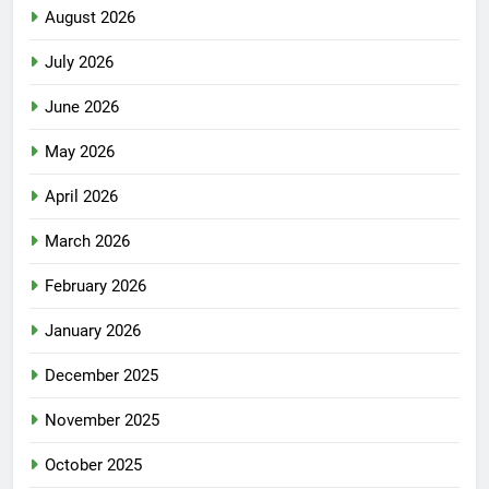
August 2026
July 2026
June 2026
May 2026
April 2026
March 2026
February 2026
January 2026
December 2025
November 2025
October 2025