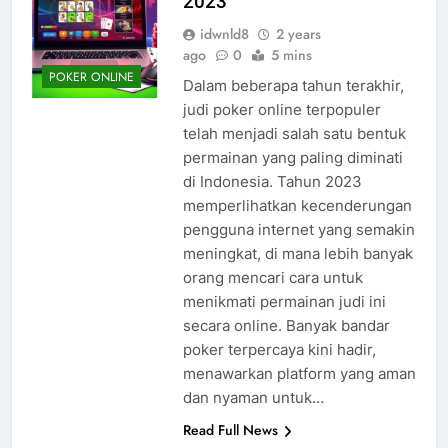
2023
idwnld8
2 years
ago
0
5 mins
POKER ONLINE
Dalam beberapa tahun terakhir,
judi poker online terpopuler
telah menjadi salah satu bentuk
permainan yang paling diminati
di Indonesia. Tahun 2023
memperlihatkan kecenderungan
pengguna internet yang semakin
meningkat, di mana lebih banyak
orang mencari cara untuk
menikmati permainan judi ini
secara online. Banyak bandar
poker terpercaya kini hadir,
menawarkan platform yang aman
dan nyaman untuk…
Read Full News