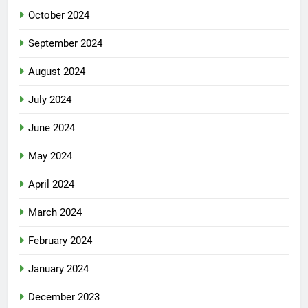
October 2024
September 2024
August 2024
July 2024
June 2024
May 2024
April 2024
March 2024
February 2024
January 2024
December 2023