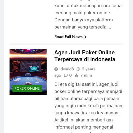
kunci untuk mencapai cara cepat
menang main poker online.
Dengan banyaknya platform
permainan yang tersedia,…
Read Full News
Agen Judi Poker Online
Terpercaya di Indonesia
idwnld8
2 years
ago
0
7 mins
Di era digital saat ini, agen judi
POKER ONLINE
poker online terpercaya menjadi
pilihan utama bagi para pemain
yang ingin menikmati permainan
tanpa khawatir akan keamanan.
Artikel ini akan memberikan
informasi penting mengenai