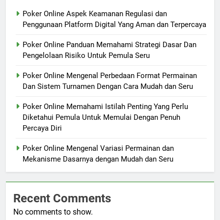
Poker Online Aspek Keamanan Regulasi dan
Penggunaan Platform Digital Yang Aman dan Terpercaya
Poker Online Panduan Memahami Strategi Dasar Dan
Pengelolaan Risiko Untuk Pemula Seru
Poker Online Mengenal Perbedaan Format Permainan
Dan Sistem Turnamen Dengan Cara Mudah dan Seru
Poker Online Memahami Istilah Penting Yang Perlu
Diketahui Pemula Untuk Memulai Dengan Penuh
Percaya Diri
Poker Online Mengenal Variasi Permainan dan
Mekanisme Dasarnya dengan Mudah dan Seru
Recent Comments
No comments to show.