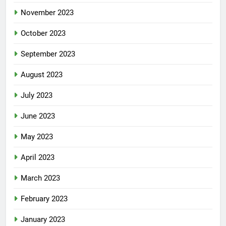
November 2023
October 2023
September 2023
August 2023
July 2023
June 2023
May 2023
April 2023
March 2023
February 2023
January 2023