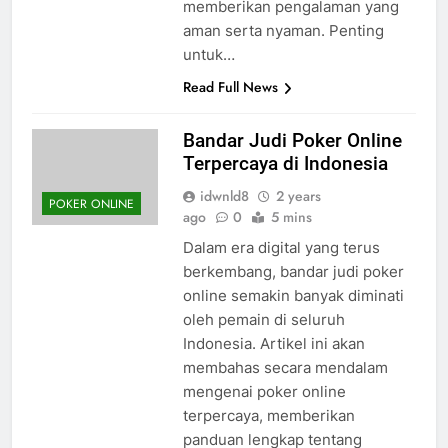
memberikan pengalaman yang
aman serta nyaman. Penting
untuk…
Read Full News
Bandar Judi Poker Online
Terpercaya di Indonesia
idwnld8
2 years
POKER ONLINE
ago
0
5 mins
Dalam era digital yang terus
berkembang, bandar judi poker
online semakin banyak diminati
oleh pemain di seluruh
Indonesia. Artikel ini akan
membahas secara mendalam
mengenai poker online
terpercaya, memberikan
panduan lengkap tentang