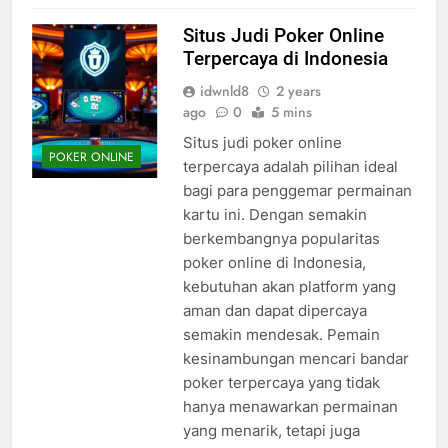
Situs Judi Poker Online
Terpercaya di Indonesia
idwnld8
2 years
ago
0
5 mins
Situs judi poker online
POKER ONLINE
terpercaya adalah pilihan ideal
bagi para penggemar permainan
kartu ini. Dengan semakin
berkembangnya popularitas
poker online di Indonesia,
kebutuhan akan platform yang
aman dan dapat dipercaya
semakin mendesak. Pemain
kesinambungan mencari bandar
poker terpercaya yang tidak
hanya menawarkan permainan
yang menarik, tetapi juga