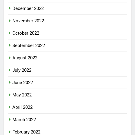
December 2022
November 2022
October 2022
September 2022
August 2022
July 2022
June 2022
May 2022
April 2022
March 2022
February 2022