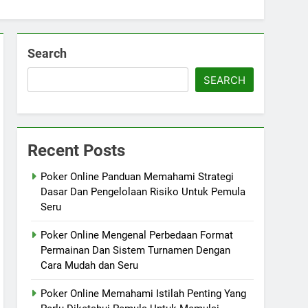
Search
SEARCH
Recent Posts
Poker Online Panduan Memahami Strategi
Dasar Dan Pengelolaan Risiko Untuk Pemula
Seru
Poker Online Mengenal Perbedaan Format
Permainan Dan Sistem Turnamen Dengan
Cara Mudah dan Seru
Poker Online Memahami Istilah Penting Yang