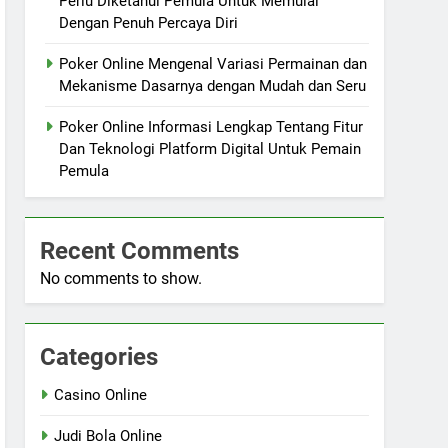
Perlu Diketahui Pemula Untuk Memulai
Dengan Penuh Percaya Diri
Poker Online Mengenal Variasi Permainan dan
Mekanisme Dasarnya dengan Mudah dan Seru
Poker Online Informasi Lengkap Tentang Fitur
Dan Teknologi Platform Digital Untuk Pemain
Pemula
Recent Comments
No comments to show.
Categories
Casino Online
Judi Bola Online