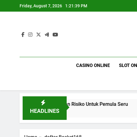
Skip
Friday, August 7, 2026
1:21:40 PM
to
content
CASINO ONLINE
SLOT ON
r Dan Pengelolaan Risiko Untuk Pemula Seru
HEADLINES