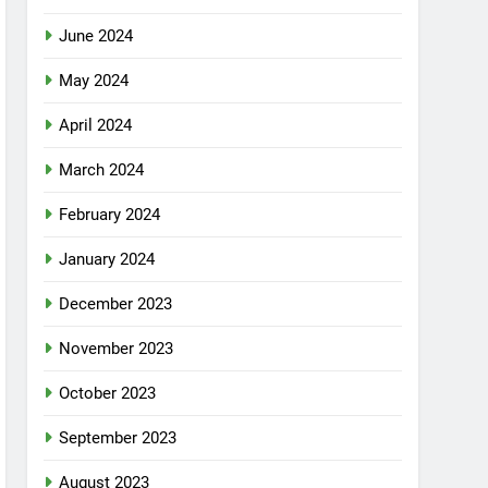
June 2024
May 2024
April 2024
March 2024
February 2024
January 2024
December 2023
November 2023
October 2023
September 2023
August 2023