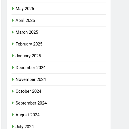
May 2025
April 2025
March 2025
February 2025
January 2025
December 2024
November 2024
October 2024
September 2024
August 2024
July 2024