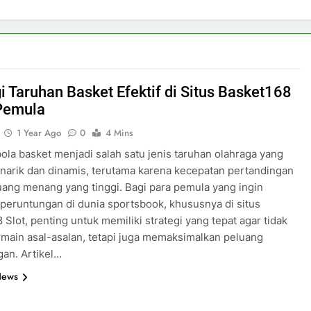
i Taruhan Basket Efektif di Situs Basket168
Pemula
1 Year Ago
0
4 Mins
ola basket menjadi salah satu jenis taruhan olahraga yang
narik dan dinamis, terutama karena kecepatan pertandingan
uang menang yang tinggi. Bagi para pemula yang ingin
eruntungan di dunia sportsbook, khususnya di situs
 Slot, penting untuk memiliki strategi yang tepat agar tidak
main asal-asalan, tetapi juga memaksimalkan peluang
an. Artikel…
News