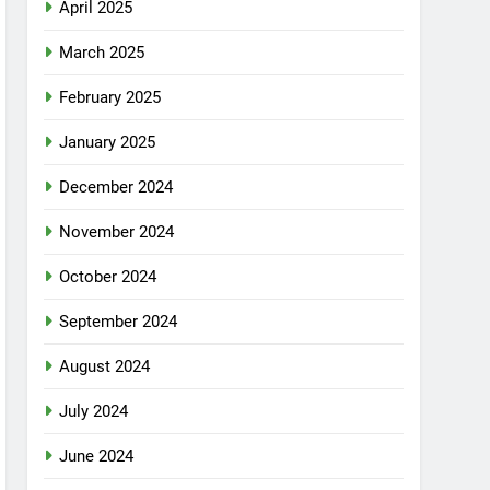
April 2025
March 2025
February 2025
January 2025
December 2024
November 2024
October 2024
September 2024
August 2024
July 2024
June 2024