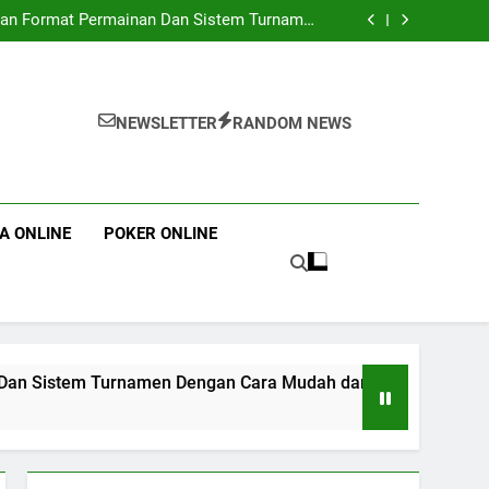
ami Strategi Dasar Dan Pengelolaan Risiko
Untuk Pemula Seru
aan Format Permainan Dan Sistem Turnamen
Dengan Cara Mudah dan Seru
 Penting Yang Perlu Diketahui Pemula Untuk
Memulai Dengan Penuh Percaya Diri
Variasi Permainan dan Mekanisme Dasarnya
dengan Mudah dan Seru
ami Strategi Dasar Dan Pengelolaan Risiko
Untuk Pemula Seru
aan Format Permainan Dan Sistem Turnamen
Dengan Cara Mudah dan Seru
 Penting Yang Perlu Diketahui Pemula Untuk
NEWSLETTER
RANDOM NEWS
Memulai Dengan Penuh Percaya Diri
Variasi Permainan dan Mekanisme Dasarnya
dengan Mudah dan Seru
A ONLINE
POKER ONLINE
namen Dengan Cara Mudah dan Seru
Poker On
2 Days Ago