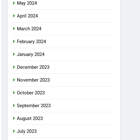
May 2024
April 2024
March 2024
February 2024
January 2024
December 2023
November 2023
October 2023
September 2023
August 2023
July 2023