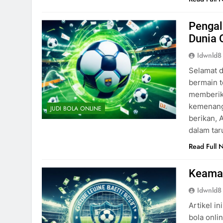
Pengal
Dunia 
Idwnld8
Selamat d
bermain t
memberika
kemenanga
JUDI BOLA ONLINE
berikan, 
dalam tar
Read Full 
Keaman
Idwnld8
Artikel i
bola onli