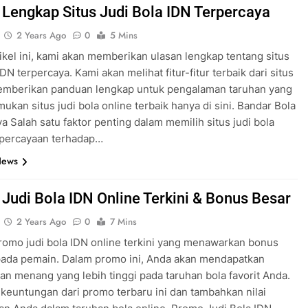
 Lengkap Situs Judi Bola IDN Terpercaya
2 Years Ago
0
5 Mins
ikel ini, kami akan memberikan ulasan lengkap tentang situs
IDN terpercaya. Kami akan melihat fitur-fitur terbaik dari situs
memberikan panduan lengkap untuk pengalaman taruhan yang
ukan situs judi bola online terbaik hanya di sini. Bandar Bola
a Salah satu faktor penting dalam memilih situs judi bola
epercayaan terhadap…
News
Judi Bola IDN Online Terkini & Bonus Besar
2 Years Ago
0
7 Mins
romo judi bola IDN online terkini yang menawarkan bonus
pada pemain. Dalam promo ini, Anda akan mendapatkan
n menang yang lebih tinggi pada taruhan bola favorit Anda.
keuntungan dari promo terbaru ini dan tambahkan nilai