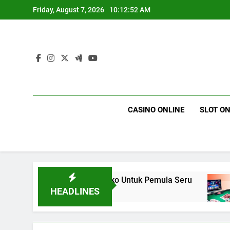
Skip
Friday, August 7, 2026
10:12:53 AM
to
content
CASINO ONLINE
SLOT ON
gelolaan Risiko Untuk Pemula Seru
Poker On
1 Day Ago
HEADLINES