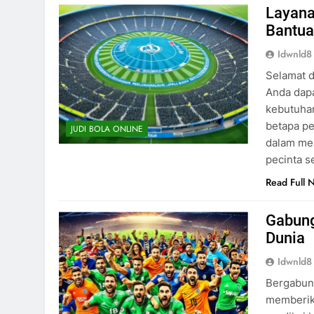
Layana
Bantua
Idwnld8
Selamat d
Anda dap
kebutuhan
betapa pe
JUDI BOLA ONLINE
dalam me
pecinta s
Read Full 
Gabung
Dunia
Idwnld8
Bergabun
memberik