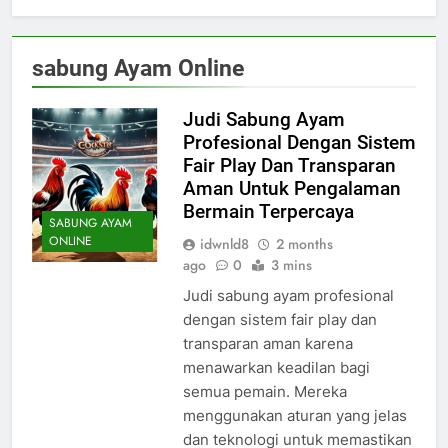
sabung Ayam Online
Judi Sabung Ayam
Profesional Dengan Sistem
Fair Play Dan Transparan
Aman Untuk Pengalaman
Bermain Terpercaya
SABUNG AYAM
ONLINE
idwnld8
2 months
ago
0
3 mins
Judi sabung ayam profesional
dengan sistem fair play dan
transparan aman karena
menawarkan keadilan bagi
semua pemain. Mereka
menggunakan aturan yang jelas
dan teknologi untuk memastikan