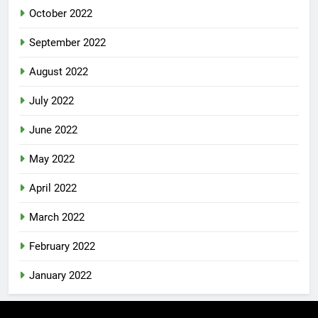
October 2022
September 2022
August 2022
July 2022
June 2022
May 2022
April 2022
March 2022
February 2022
January 2022