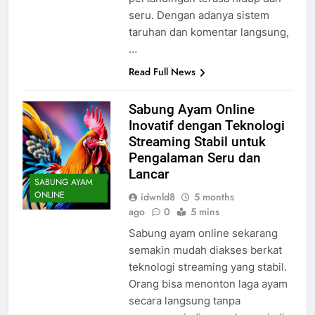
seru. Dengan adanya sistem
taruhan dan komentar langsung,
…
Read Full News
Sabung Ayam Online
Inovatif dengan Teknologi
Streaming Stabil untuk
Pengalaman Seru dan
Lancar
SABUNG AYAM
ONLINE
idwnld8
5 months
ago
0
5 mins
Sabung ayam online sekarang
semakin mudah diakses berkat
teknologi streaming yang stabil.
Orang bisa menonton laga ayam
secara langsung tanpa