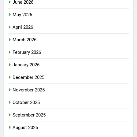
June 2026
May 2026
April 2026
March 2026
February 2026
January 2026
December 2025
November 2025
October 2025
September 2025
August 2025