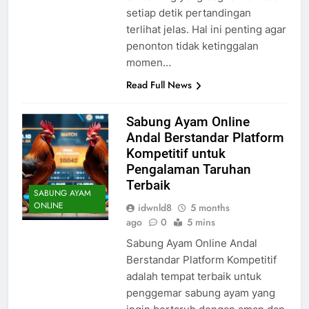
setiap detik pertandingan
terlihat jelas. Hal ini penting agar
penonton tidak ketinggalan
momen…
Read Full News
Sabung Ayam Online
Andal Berstandar Platform
Kompetitif untuk
Pengalaman Taruhan
Terbaik
SABUNG AYAM
ONLINE
idwnld8
5 months
ago
0
5 mins
Sabung Ayam Online Andal
Berstandar Platform Kompetitif
adalah tempat terbaik untuk
penggemar sabung ayam yang