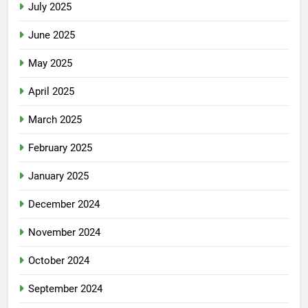
July 2025
June 2025
May 2025
April 2025
March 2025
February 2025
January 2025
December 2024
November 2024
October 2024
September 2024