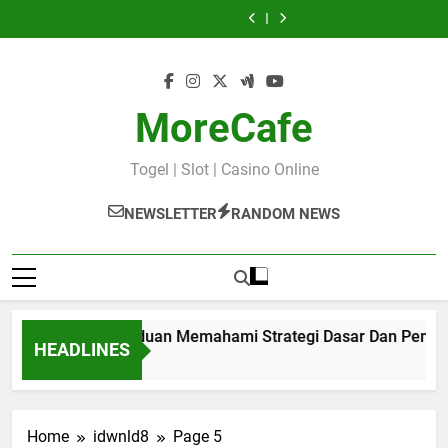
Skip
Variasi
Memahami
Perbedaan
Istilah
Variasi
Memahami
Perbedaan
Memahami
Mengenal
Permainan
Strategi
Format
Penting
Permainan
Strategi
Format
Istilah
Variasi
to
dan
Dasar
Permainan
Yang
dan
Dasar
Permainan
Penting
Permainan
content
Mekanisme
Dan
Dan
Perlu
Mekanisme
Dan
Dan
Yang
dan
Dasarnya
Pengelolaan
Sistem
Diketahui
Dasarnya
Pengelolaan
Sistem
Perlu
Mekanisme
dengan
Risiko
Turnamen
Pemula
dengan
Risiko
Turnamen
Diketahui
Dasarnya
Mudah
Untuk
Dengan
Untuk
Mudah
Untuk
Dengan
Pemula
dengan
MoreCafe
dan
Pemula
Cara
Memulai
dan
Pemula
Cara
Untuk
Mudah
Seru
Seru
Mudah
Dengan
Seru
Seru
Mudah
Memulai
dan
dan
Penuh
dan
Dengan
Seru
Togel | Slot | Casino Online
Seru
Percaya
Seru
Penuh
Diri
Percaya
Diri
NEWSLETTER
RANDOM NEWS
ker Online Panduan Memahami Strategi Dasar Dan Pengelolaa
HEADLINES
Hours Ago
Home
idwnld8
Page 5