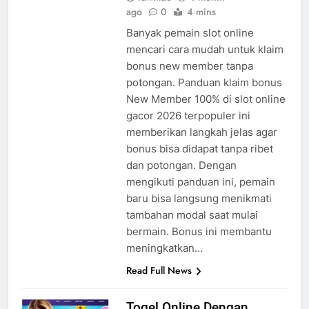
ago
0
4 mins
Banyak pemain slot online
mencari cara mudah untuk klaim
bonus new member tanpa
potongan. Panduan klaim bonus
New Member 100% di slot online
gacor 2026 terpopuler ini
memberikan langkah jelas agar
bonus bisa didapat tanpa ribet
dan potongan. Dengan
mengikuti panduan ini, pemain
baru bisa langsung menikmati
tambahan modal saat mulai
bermain. Bonus ini membantu
meningkatkan…
Read Full News
Togel Online Dengan