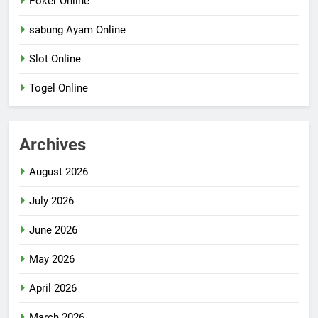
Poker Online
sabung Ayam Online
Slot Online
Togel Online
Archives
August 2026
July 2026
June 2026
May 2026
April 2026
March 2026