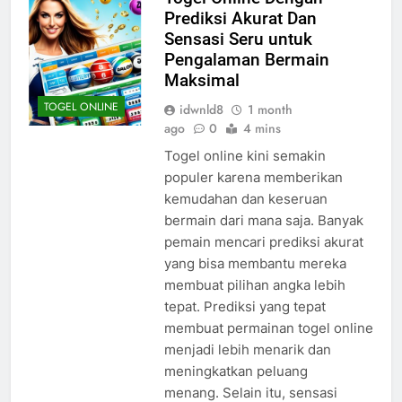
Prediksi Akurat Dan
Sensasi Seru untuk
Pengalaman Bermain
Maksimal
TOGEL ONLINE
idwnld8
1 month
ago
0
4 mins
Togel online kini semakin
populer karena memberikan
kemudahan dan keseruan
bermain dari mana saja. Banyak
pemain mencari prediksi akurat
yang bisa membantu mereka
membuat pilihan angka lebih
tepat. Prediksi yang tepat
membuat permainan togel online
menjadi lebih menarik dan
meningkatkan peluang
menang. Selain itu, sensasi