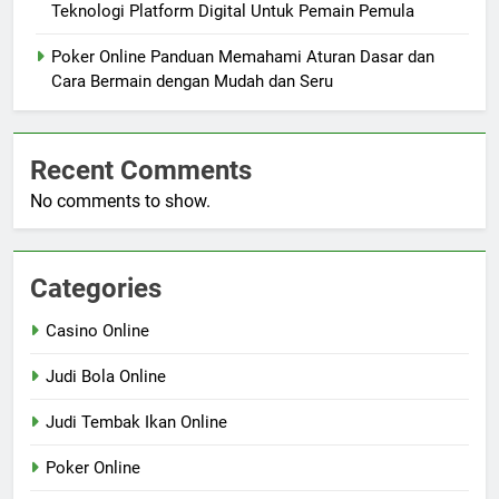
Teknologi Platform Digital Untuk Pemain Pemula
Poker Online Panduan Memahami Aturan Dasar dan
Cara Bermain dengan Mudah dan Seru
Recent Comments
No comments to show.
Categories
Casino Online
Judi Bola Online
Judi Tembak Ikan Online
Poker Online