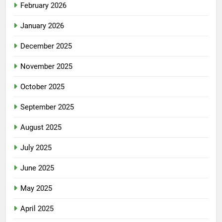
February 2026
January 2026
December 2025
November 2025
October 2025
September 2025
August 2025
July 2025
June 2025
May 2025
April 2025