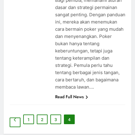
Bagi pemula, memahami aturan
dasar dan strategi permainan
sangat penting. Dengan panduan
ini, mereka akan menemukan
cara bermain poker yang mudah
dan menyenangkan. Poker
bukan hanya tentang
keberuntungan, tetapi juga
tentang keterampilan dan
strategi. Pemula perlu tahu
tentang berbagai jenis tangan,
cara bertaruh, dan bagaimana
membaca lawan….
Read Full News
1
2
3
4