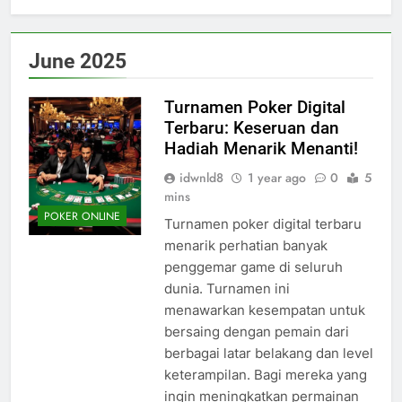
June 2025
Turnamen Poker Digital
Terbaru: Keseruan dan
Hadiah Menarik Menanti!
idwnld8
1 year ago
0
5
mins
POKER ONLINE
Turnamen poker digital terbaru
menarik perhatian banyak
penggemar game di seluruh
dunia. Turnamen ini
menawarkan kesempatan untuk
bersaing dengan pemain dari
berbagai latar belakang dan level
keterampilan. Bagi mereka yang
ingin meningkatkan permainan