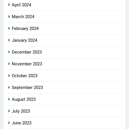
April 2024
March 2024
February 2024
January 2024
December 2023
November 2023
October 2023
September 2023
August 2023
July 2023
June 2023