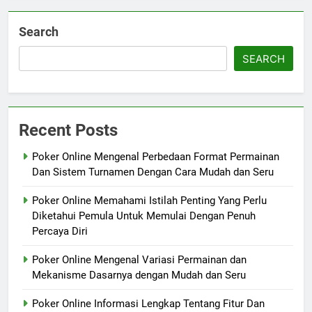
Search
SEARCH
Recent Posts
Poker Online Mengenal Perbedaan Format Permainan
Dan Sistem Turnamen Dengan Cara Mudah dan Seru
Poker Online Memahami Istilah Penting Yang Perlu
Diketahui Pemula Untuk Memulai Dengan Penuh
Percaya Diri
Poker Online Mengenal Variasi Permainan dan
Mekanisme Dasarnya dengan Mudah dan Seru
Poker Online Informasi Lengkap Tentang Fitur Dan