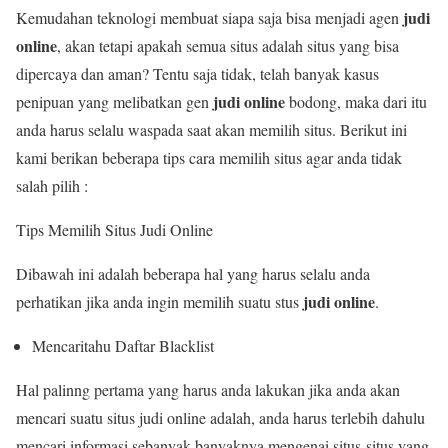
judi
Kemudahan teknologi membuat siapa saja bisa menjadi agen
online
, akan tetapi apakah semua situs adalah situs yang bisa
dipercaya dan aman? Tentu saja tidak, telah banyak kasus
judi online
penipuan yang melibatkan gen
bodong, maka dari itu
anda harus selalu waspada saat akan memilih situs. Berikut ini
kami berikan beberapa tips cara memilih situs agar anda tidak
salah pilih :
Tips Memilih Situs Judi Online
Dibawah ini adalah beberapa hal yang harus selalu anda
judi online
perhatikan jika anda ingin memilih suatu stus
.
Mencaritahu Daftar Blacklist
Hal palinng pertama yang harus anda lakukan jika anda akan
mencari suatu situs judi online adalah, anda harus terlebih dahulu
mencari informasi sebanyak-banyaknya mengenai situs-situs yang