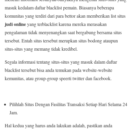
masuk kedalam daftar blacklist pemain. Biasanya beberapa
komunitas yang terdiri dari para bettor akan memberikan list situs
judi online
yang terblacklist karena mereka merasakan
pengalaman tidak menyenangkan saat bergabung bersama situs
tersebut. Entah situs tersebut merupkan situs bodong ataupun
situs-situs yang memang tidak kredibel.
Segala informasi tentang situs-situs yang masuk dalam daftar
blacklist tersebut bisa anda temukan pada website-website
kemunitas, atau group-group speerti twitter dan facebook.
Pilihlah Situs Dengan Fasilitas Transaksi Setiap Hari Selama 24
Jam.
Hal kedua yang harus anda lakukan adalah, pastikan anda