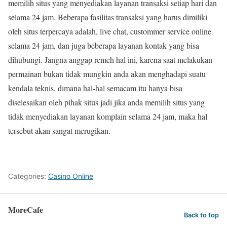
memilih situs yang menyediakan layanan transaksi setiap hari dan
selama 24 jam. Beberapa fasilitas transaksi yang harus dimiliki
oleh situs terpercaya adalah, live chat, custommer service online
selama 24 jam, dan juga beberapa layanan kontak yang bisa
dihubungi. Jangna anggap remeh hal ini, karena saat melakukan
permainan bukan tidak mungkin anda akan menghadapi suatu
kendala teknis, dimana hal-hal semacam itu hanya bisa
diselesaikan oleh pihak situs jadi jika anda memilih situs yang
tidak menyediakan layanan komplain selama 24 jam, maka hal
tersebut akan sangat merugikan.
Categories:
Casino Online
MoreCafe
Back to top