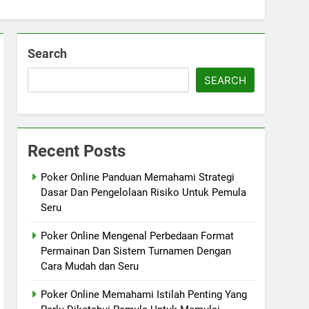
Search
SEARCH
Recent Posts
Poker Online Panduan Memahami Strategi
Dasar Dan Pengelolaan Risiko Untuk Pemula
Seru
Poker Online Mengenal Perbedaan Format
Permainan Dan Sistem Turnamen Dengan
Cara Mudah dan Seru
Poker Online Memahami Istilah Penting Yang