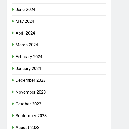
June 2024
May 2024
April 2024
March 2024
February 2024
January 2024
December 2023
November 2023
October 2023
September 2023
August 2023