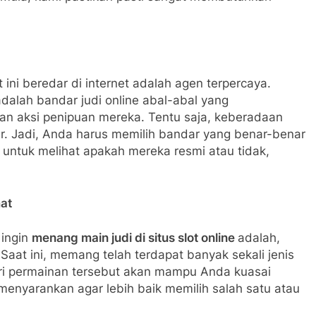
 ini beredar di internet adalah agen terpercaya.
 adalah bandar judi online abal-abal yang
n aksi penipuan mereka. Tentu saja, keberadaan
er. Jadi, Anda harus memilih bandar yang benar-benar
a untuk melihat apakah mereka resmi atau tidak,
at
 ingin
menang main judi di situs slot online
adalah,
Saat ini, memang telah terdapat banyak sekali jenis
ari permainan tersebut akan mampu Anda kuasai
menyarankan agar lebih baik memilih salah satu atau