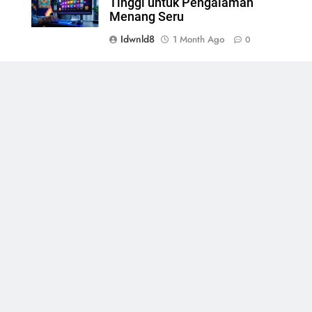
Tinggi untuk Pengalaman
Menang Seru
Idwnld8
1 Month Ago
0