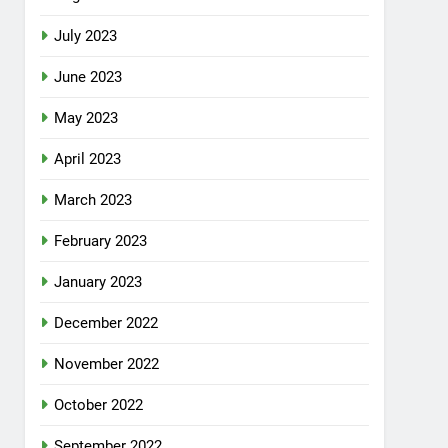
July 2023
June 2023
May 2023
April 2023
March 2023
February 2023
January 2023
December 2022
November 2022
October 2022
September 2022