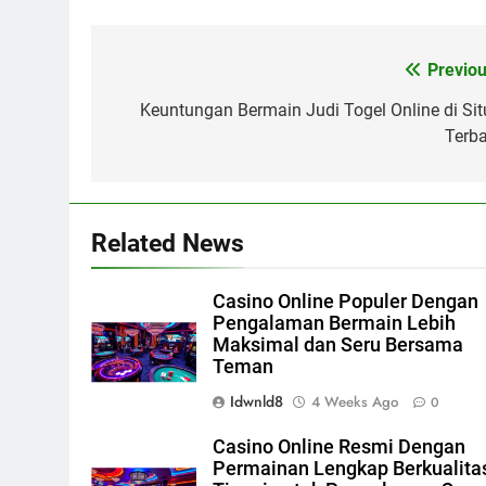
Previou
Post
navigation
Keuntungan Bermain Judi Togel Online di Sit
Terba
Related News
Casino Online Populer Dengan
Pengalaman Bermain Lebih
Maksimal dan Seru Bersama
Teman
Idwnld8
4 Weeks Ago
0
Casino Online Resmi Dengan
Permainan Lengkap Berkualita