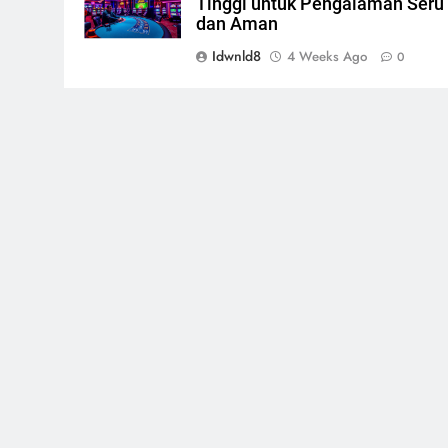
Tinggi untuk Pengalaman Seru
dan Aman
Idwnld8
4 Weeks Ago
0