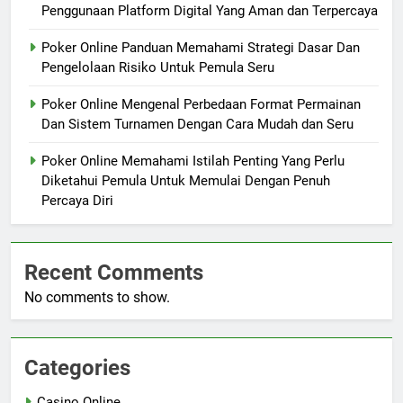
Penggunaan Platform Digital Yang Aman dan Terpercaya
Poker Online Panduan Memahami Strategi Dasar Dan
Pengelolaan Risiko Untuk Pemula Seru
Poker Online Mengenal Perbedaan Format Permainan
Dan Sistem Turnamen Dengan Cara Mudah dan Seru
Poker Online Memahami Istilah Penting Yang Perlu
Diketahui Pemula Untuk Memulai Dengan Penuh
Percaya Diri
Recent Comments
No comments to show.
Categories
Casino Online