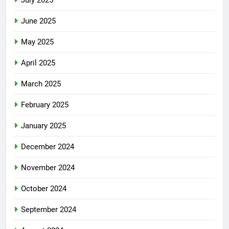
July 2025
June 2025
May 2025
April 2025
March 2025
February 2025
January 2025
December 2024
November 2024
October 2024
September 2024