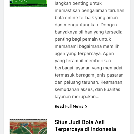
ONLINE
langkah penting untuk
memastikan pengalaman taruhan
bola online terbaik yang aman
dan menguntungkan. Dengan
banyaknya pilihan yang tersedia,
penting bagi pemain untuk
memahami bagaimana memilih
agen yang terpercaya. Agen
yang terampil memberikan
berbagai layanan yang memadai,
termasuk beragam jenis pasaran
dan peluang taruhan. Keamanan,
kemudahan akses, dan kualitas
layanan merupakan…
Read Full News
Situs Judi Bola Asli
Terpercaya di Indonesia