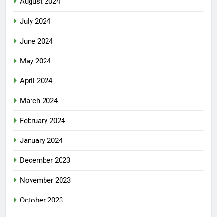
August 2024
July 2024
June 2024
May 2024
April 2024
March 2024
February 2024
January 2024
December 2023
November 2023
October 2023