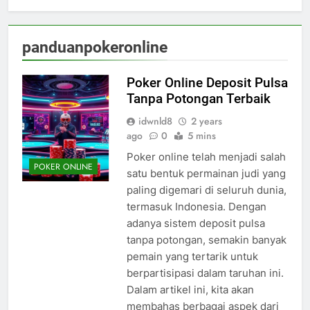
panduanpokeronline
Poker Online Deposit Pulsa
Tanpa Potongan Terbaik
idwnld8
2 years
ago
0
5 mins
Poker online telah menjadi salah
POKER ONLINE
satu bentuk permainan judi yang
paling digemari di seluruh dunia,
termasuk Indonesia. Dengan
adanya sistem deposit pulsa
tanpa potongan, semakin banyak
pemain yang tertarik untuk
berpartisipasi dalam taruhan ini.
Dalam artikel ini, kita akan
membahas berbagai aspek dari