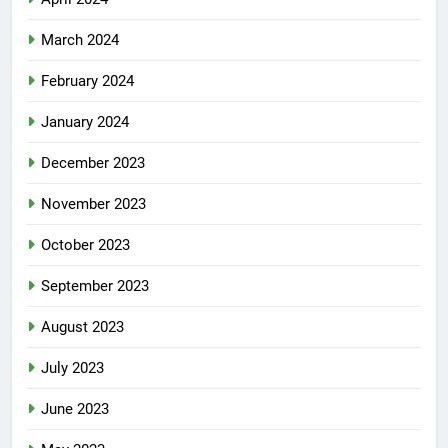
March 2024
February 2024
January 2024
December 2023
November 2023
October 2023
September 2023
August 2023
July 2023
June 2023