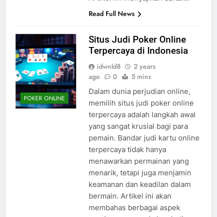
Read Full News
Situs Judi Poker Online
Terpercaya di Indonesia
idwnld8
2 years
ago
0
5 mins
Dalam dunia perjudian online,
POKER ONLINE
memilih situs judi poker online
terpercaya adalah langkah awal
yang sangat krusial bagi para
pemain. Bandar judi kartu online
terpercaya tidak hanya
menawarkan permainan yang
menarik, tetapi juga menjamin
keamanan dan keadilan dalam
bermain. Artikel ini akan
membahas berbagai aspek