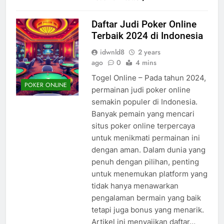
Daftar Judi Poker Online
Terbaik 2024 di Indonesia
idwnld8
2 years
ago
0
4 mins
Togel Online – Pada tahun 2024,
POKER ONLINE
permainan judi poker online
semakin populer di Indonesia.
Banyak pemain yang mencari
situs poker online terpercaya
untuk menikmati permainan ini
dengan aman. Dalam dunia yang
penuh dengan pilihan, penting
untuk menemukan platform yang
tidak hanya menawarkan
pengalaman bermain yang baik
tetapi juga bonus yang menarik.
Artikel ini menyajikan daftar…