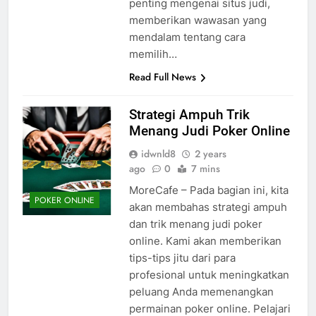
penting mengenai situs judi,
memberikan wawasan yang
mendalam tentang cara
memilih…
Read Full News
Strategi Ampuh Trik
Menang Judi Poker Online
idwnld8
2 years
ago
0
7 mins
MoreCafe – Pada bagian ini, kita
POKER ONLINE
akan membahas strategi ampuh
dan trik menang judi poker
online. Kami akan memberikan
tips-tips jitu dari para
profesional untuk meningkatkan
peluang Anda memenangkan
permainan poker online. Pelajari