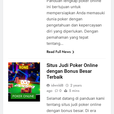
Panduan lengkap poker online
ini bertujuan untuk
mempersiapkan Anda memasuki
dunia poker dengan
pengetahuan dan kepercayaan
diri yang diperlukan. Dengan
pemahaman yang tepat
tentang…
Read Full News
Situs Judi Poker Online
dengan Bonus Besar
Terbaik
idwnld8
2 years
ago
0
5 mins
POKER ONLINE
Selamat datang di panduan kami
tentang situs judi poker online
dengan bonus besar. Di era