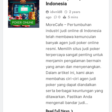
Indonesia
idwnld8
2 years
ago
0
5 mins
POKER ONLINE
MoreCafe – Pertumbuhan
industri judi online di Indonesia
telah membawa kemunculan
banyak agen judi poker online
resmi. Memilih situs judi poker
terpercaya sangat penting untuk
menjamin pengalaman bermain
yang aman dan menyenangkan.
Dalam artikel ini, kami akan
membahas ciri-ciri agen judi
poker yang dapat diandalkan
serta berbagai keuntungan yang
ditawarkan. Pastikan Anda
mengenali bandar judi…
Read Full News