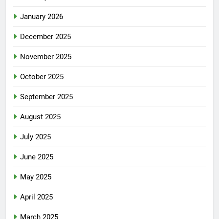
January 2026
December 2025
November 2025
October 2025
September 2025
August 2025
July 2025
June 2025
May 2025
April 2025
March 2025