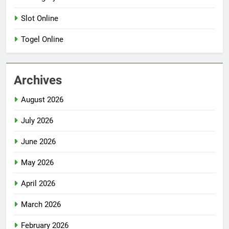
Slot Online
Togel Online
Archives
August 2026
July 2026
June 2026
May 2026
April 2026
March 2026
February 2026