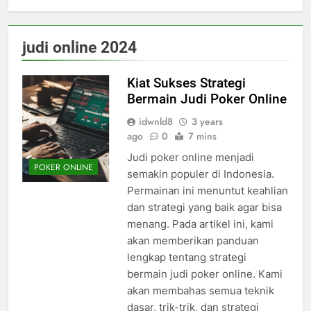
judi online 2024
Kiat Sukses Strategi
Bermain Judi Poker Online
idwnld8
3 years
ago
0
7 mins
Judi poker online menjadi
POKER ONLINE
semakin populer di Indonesia.
Permainan ini menuntut keahlian
dan strategi yang baik agar bisa
menang. Pada artikel ini, kami
akan memberikan panduan
lengkap tentang strategi
bermain judi poker online. Kami
akan membahas semua teknik
dasar, trik-trik, dan strategi