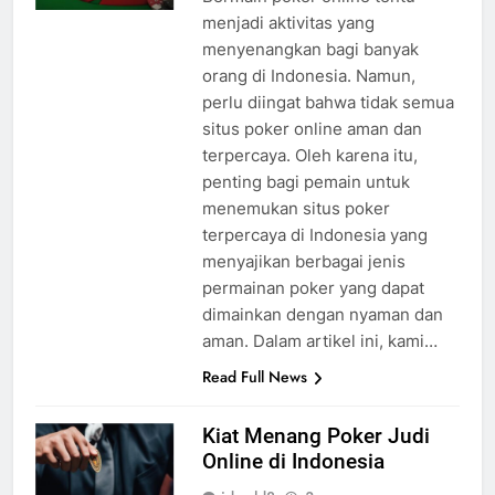
menjadi aktivitas yang
menyenangkan bagi banyak
orang di Indonesia. Namun,
perlu diingat bahwa tidak semua
situs poker online aman dan
terpercaya. Oleh karena itu,
penting bagi pemain untuk
menemukan situs poker
terpercaya di Indonesia yang
menyajikan berbagai jenis
permainan poker yang dapat
dimainkan dengan nyaman dan
aman. Dalam artikel ini, kami…
Read Full News
Kiat Menang Poker Judi
Online di Indonesia