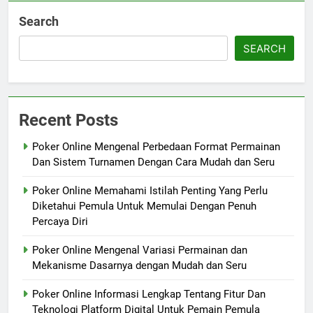
Search
SEARCH
Recent Posts
Poker Online Mengenal Perbedaan Format Permainan
Dan Sistem Turnamen Dengan Cara Mudah dan Seru
Poker Online Memahami Istilah Penting Yang Perlu
Diketahui Pemula Untuk Memulai Dengan Penuh
Percaya Diri
Poker Online Mengenal Variasi Permainan dan
Mekanisme Dasarnya dengan Mudah dan Seru
Poker Online Informasi Lengkap Tentang Fitur Dan
Teknologi Platform Digital Untuk Pemain Pemula