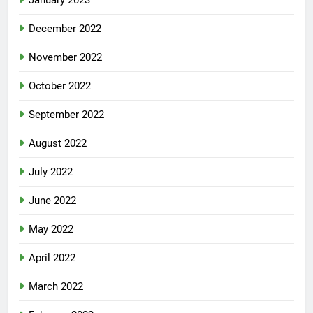
January 2023
December 2022
November 2022
October 2022
September 2022
August 2022
July 2022
June 2022
May 2022
April 2022
March 2022