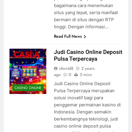
bagaimana cara menemukan
situs yang tepat, serta manfaat
bermain di situs dengan RTP
tinggi. Dengan informasi…
Read Full News
Judi Casino Online Deposit
Pulsa Terpercaya
idwnld8
2 years
ago
0
5 mins
Judi Casino Online Deposit
CASINO ONLINE
Pulsa Terpercaya merupakan
solusi inovatif bagi para
penggemar permainan kasino di
Indonesia. Dengan semakin
berkembangnya teknologi, judi
casino online deposit pulsa