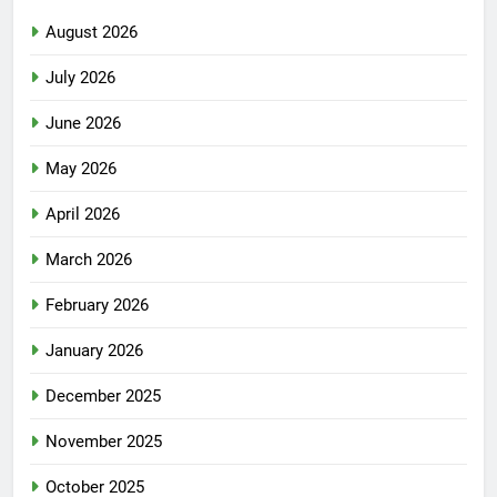
August 2026
July 2026
June 2026
May 2026
April 2026
March 2026
February 2026
January 2026
December 2025
November 2025
October 2025