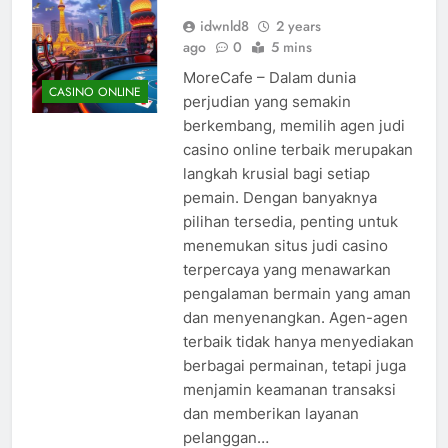
idwnld8
2 years
ago
0
5 mins
MoreCafe – Dalam dunia
CASINO ONLINE
perjudian yang semakin
berkembang, memilih agen judi
casino online terbaik merupakan
langkah krusial bagi setiap
pemain. Dengan banyaknya
pilihan tersedia, penting untuk
menemukan situs judi casino
terpercaya yang menawarkan
pengalaman bermain yang aman
dan menyenangkan. Agen-agen
terbaik tidak hanya menyediakan
berbagai permainan, tetapi juga
menjamin keamanan transaksi
dan memberikan layanan
pelanggan…