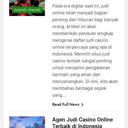
Pada era digital saat ini, judi
CASINO ONLINE
online telah menjadi bagian
penting dari hiburan bagi banyak
orang. Artikel ini akan
memberikan panduan lengkap
mengenai daftar judi casino
online terpercaya yang ada di
Indonesia. Memilih situs judi
casino terbaik sangat penting
untuk menjamin pengalaman
bermain yang aman dan
menyenangkan. Di sini, kita akan
membahas berbagai aspek
yang…
Read Full News
Agen Judi Casino Online
Terbaik di Indonesia