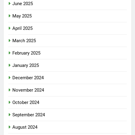
June 2025
May 2025
April 2025
March 2025
February 2025
January 2025
December 2024
November 2024
October 2024
September 2024
August 2024