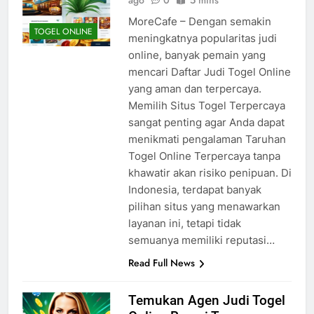
ago
0
5 mins
MoreCafe – Dengan semakin
TOGEL ONLINE
meningkatnya popularitas judi
online, banyak pemain yang
mencari Daftar Judi Togel Online
yang aman dan terpercaya.
Memilih Situs Togel Terpercaya
sangat penting agar Anda dapat
menikmati pengalaman Taruhan
Togel Online Terpercaya tanpa
khawatir akan risiko penipuan. Di
Indonesia, terdapat banyak
pilihan situs yang menawarkan
layanan ini, tetapi tidak
semuanya memiliki reputasi…
Read Full News
Temukan Agen Judi Togel