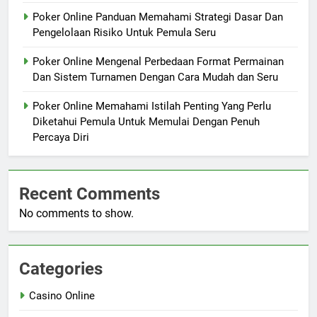
Poker Online Panduan Memahami Strategi Dasar Dan
Pengelolaan Risiko Untuk Pemula Seru
Poker Online Mengenal Perbedaan Format Permainan
Dan Sistem Turnamen Dengan Cara Mudah dan Seru
Poker Online Memahami Istilah Penting Yang Perlu
Diketahui Pemula Untuk Memulai Dengan Penuh
Percaya Diri
Recent Comments
No comments to show.
Categories
Casino Online