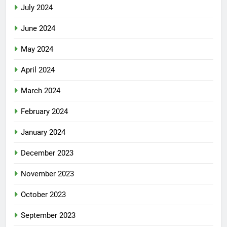
July 2024
June 2024
May 2024
April 2024
March 2024
February 2024
January 2024
December 2023
November 2023
October 2023
September 2023