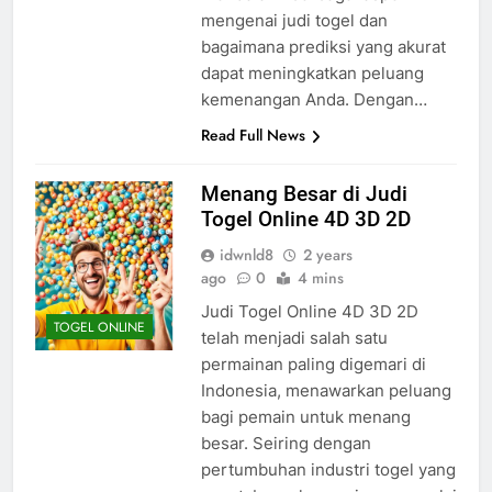
mengenai judi togel dan
bagaimana prediksi yang akurat
dapat meningkatkan peluang
kemenangan Anda. Dengan…
Read Full News
Menang Besar di Judi
Togel Online 4D 3D 2D
idwnld8
2 years
ago
0
4 mins
Judi Togel Online 4D 3D 2D
TOGEL ONLINE
telah menjadi salah satu
permainan paling digemari di
Indonesia, menawarkan peluang
bagi pemain untuk menang
besar. Seiring dengan
pertumbuhan industri togel yang