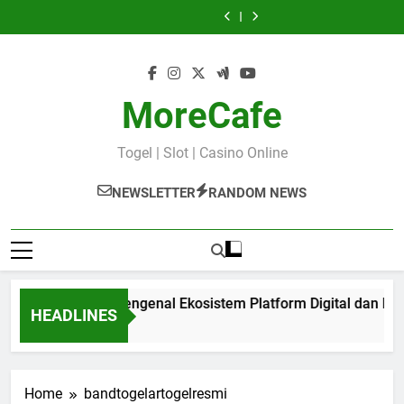
Poker
Poker
Skip
Mengenal
Mengenal
Aspek
Panduan
Mengenal
Mengenal
Aspek
Online
Online
Perbedaan
Ekosistem
Keamanan
Memahami
Perbedaan
Ekosistem
Keamanan
Panduan
Mengenal
to
Format
Platform
Regulasi
Strategi
Format
Platform
Regulasi
Memahami
Perbedaan
content
Permainan
Digital
dan
Dasar
Permainan
Digital
dan
Strategi
Format
Dan
dan
Penggunaan
Dan
Dan
dan
Penggunaan
Dasar
Permainan
Sistem
Perkembangannya
Platform
Pengelolaan
Sistem
Perkembangannya
Platform
Dan
Dan
Turnamen
Secara
Digital
Risiko
Turnamen
Secara
Digital
Pengelolaan
Sistem
MoreCafe
Dengan
Lengkap
Yang
Untuk
Dengan
Lengkap
Yang
Risiko
Turnamen
Cara
dan
Aman
Pemula
Cara
dan
Aman
Untuk
Dengan
Mudah
Mudah
dan
Seru
Mudah
Mudah
dan
Pemula
Cara
Togel | Slot | Casino Online
dan
Dipahami
Terpercaya
dan
Dipahami
Terpercaya
Seru
Mudah
Seru
Seru
dan
Seru
NEWSLETTER
RANDOM NEWS
Togel Online Mengenal Ekosistem Platform Digital dan Pe
HEADLINES
6 Hours Ago
Home
bandtogelartogelresmi