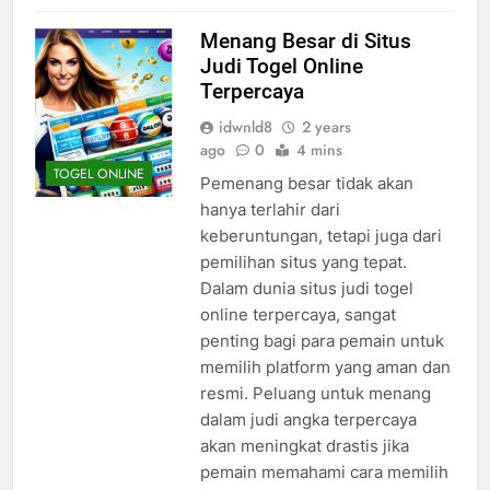
Menang Besar di Situs
Judi Togel Online
Terpercaya
idwnld8
2 years
ago
0
4 mins
TOGEL ONLINE
Pemenang besar tidak akan
hanya terlahir dari
keberuntungan, tetapi juga dari
pemilihan situs yang tepat.
Dalam dunia situs judi togel
online terpercaya, sangat
penting bagi para pemain untuk
memilih platform yang aman dan
resmi. Peluang untuk menang
dalam judi angka terpercaya
akan meningkat drastis jika
pemain memahami cara memilih