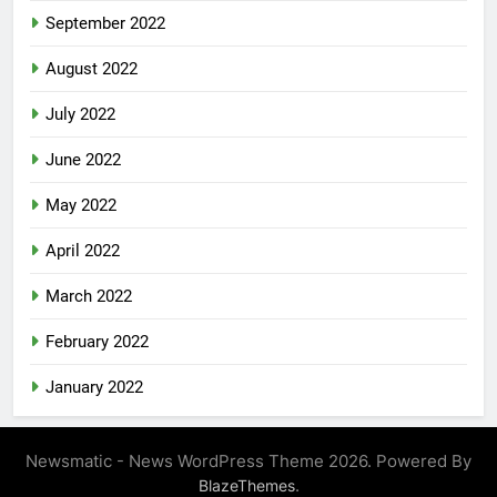
September 2022
August 2022
July 2022
June 2022
May 2022
April 2022
March 2022
February 2022
January 2022
Newsmatic - News WordPress Theme 2026. Powered By
.
BlazeThemes