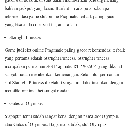
bahkan jackpot yang besar. Berikut ini ada pula beberapa
rekomendasi game slot online Pragmatic terbaik paling gacor
yang bisa anda coba saat ini, antara lain:
Starlight Princess
Game judi slot online Pragmatic paling gacor rekomendasi terbaik
yang pertama adalah Starlight Princess. Starlight Princess
merupakan permainan slot Pragmatic RTP 96.50% yang dikenal
sangat mudah memberikan kemenangan. Selain itu, permainan
slot Starlight Princess diketahui sangat mudah dimainkan dengan
memiliki minimal bet sangat rendah.
Gates of Olympus
Siapapun tentu sudah sangat kenal dengan nama slot Olympus
atau Gates of Olympus. Bagaimana tidak, slot Olympus