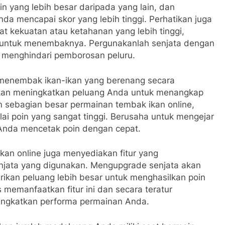
oin yang lebih besar daripada yang lain, dan
a mencapai skor yang lebih tinggi. Perhatikan juga
t kekuatan atau ketahanan yang lebih tinggi,
 untuk menembaknya. Pergunakanlah senjata dengan
k menghindari pemborosan peluru.
menembak ikan-ikan yang berenang secara
akan meningkatkan peluang Anda untuk menangkap
 sebagian besar permainan tembak ikan online,
ilai poin yang sangat tinggi. Berusaha untuk mengejar
nda mencetak poin dengan cepat.
kan online juga menyediakan fitur yang
ata yang digunakan. Mengupgrade senjata akan
kan peluang lebih besar untuk menghasilkan poin
s memanfaatkan fitur ini dan secara teratur
ingkatkan performa permainan Anda.