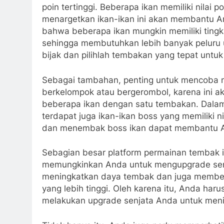
poin tertinggi. Beberapa ikan memiliki nilai p
menargetkan ikan-ikan ini akan membantu And
bahwa beberapa ikan mungkin memiliki tingka
sehingga membutuhkan lebih banyak peluru
bijak dan pilihlah tembakan yang tepat untu
Sebagai tambahan, penting untuk mencoba 
berkelompok atau bergerombol, karena ini 
beberapa ikan dengan satu tembakan. Dalam
terdapat juga ikan-ikan boss yang memiliki n
dan menembak boss ikan dapat membantu A
Sebagian besar platform permainan tembak i
memungkinkan Anda untuk mengupgrade senj
meningkatkan daya tembak dan juga memberi
yang lebih tinggi. Oleh karena itu, Anda haru
melakukan upgrade senjata Anda untuk men