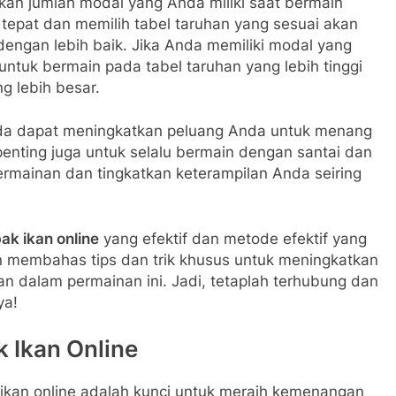
kan jumlah modal yang Anda miliki saat bermain
tepat dan memilih tabel taruhan yang sesuai akan
ngan lebih baik. Jika Anda memiliki modal yang
tuk bermain pada tabel taruhan yang lebih tinggi
 lebih besar.
Anda dapat meningkatkan peluang Anda untuk menang
 penting juga untuk selalu bermain dengan santai dan
rmainan dan tingkatkan keterampilan Anda seiring
ak ikan online
yang efektif dan metode efektif yang
n membahas tips dan trik khusus untuk meningkatkan
 dalam permainan ini. Jadi, tetaplah terhubung dan
ya!
 Ikan Online
ikan online adalah kunci untuk meraih kemenangan