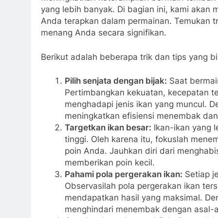
yang lebih banyak. Di bagian ini, kami akan
Anda terapkan dalam permainan. Temukan tri
menang Anda secara signifikan.
Berikut adalah beberapa trik dan tips yang 
Pilih senjata dengan bijak:
Saat bermain
Pertimbangkan kekuatan, kecepatan t
menghadapi jenis ikan yang muncul. De
meningkatkan efisiensi menembak dan
Targetkan ikan besar:
Ikan-ikan yang l
tinggi. Oleh karena itu, fokuslah men
poin Anda. Jauhkan diri dari menghab
memberikan poin kecil.
Pahami pola pergerakan ikan:
Setiap j
Observasilah pola pergerakan ikan te
mendapatkan hasil yang maksimal. De
menghindari menembak dengan asal-a