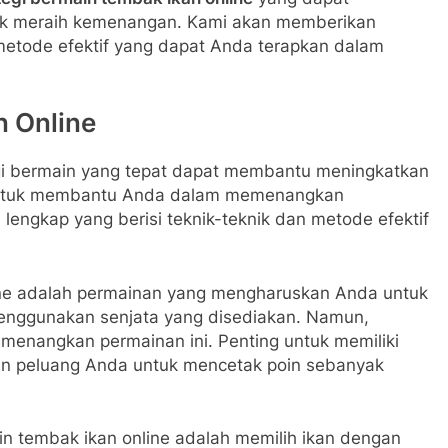
k meraih kemenangan. Kami akan memberikan
metode efektif yang dapat Anda terapkan dalam
n Online
egi bermain yang tepat dapat membantu meningkatkan
Untuk membantu Anda dalam memenangkan
lengkap yang berisi teknik-teknik dan metode efektif
line adalah permainan yang mengharuskan Anda untuk
enggunakan senjata yang disediakan. Namun,
menangkan permainan ini. Penting untuk memiliki
kan peluang Anda untuk mencetak poin sebanyak
ain tembak ikan online adalah memilih ikan dengan