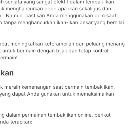
 senjata yang sangat efektif dalam tembak ikan
uk menghancurkan beberapa ikan sekaligus dan
ar. Namun, pastikan Anda menggunakan bom saat
 tanpa menghancurkan ikan-ikan besar yang bernilai
dapat meningkatkan keterampilan dan peluang menang
t untuk bermain dengan bijak dan tetap kontrol
bermain!
Ikan
tuk meraih kemenangan saat bermain tembak ikan.
 yang dapat Anda gunakan untuk memaksimalkan
g dalam permainan tembak ikan online, berikut
nda terapkan: