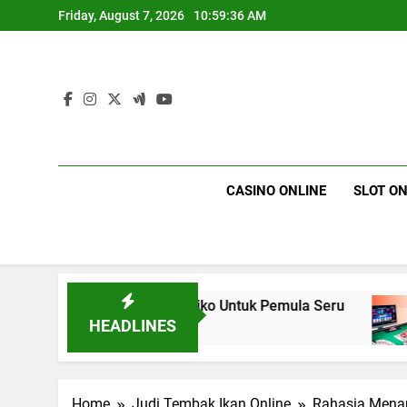
Skip
Friday, August 7, 2026
10:59:36 AM
to
content
CASINO ONLINE
SLOT ON
Pengelolaan Risiko Untuk Pemula Seru
Poker
1 Day 
HEADLINES
Home
Judi Tembak Ikan Online
Rahasia Menan