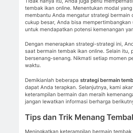
Tidak hanya itu, Anda juga perlu memperhati
tembak ikan online. Menentukan modal yang 
membantu Anda mengatur strategi bermain de
cukup besar, Anda bisa mempertimbangkan un
untuk mendapatkan potensi kemenangan yang
Dengan menerapkan strategi-strategi ini, 
saat bermain tembak ikan online. Selain itu,
bersenang-senang. Nikmati setiap momen pe
waktu.
Demikianlah beberapa
strategi bermain temb
dapat Anda terapkan. Selanjutnya, kami aka
keterampilan bermain dan meraih kemenangan
jangan lewatkan informasi berharga berikutn
Tips dan Trik Menang Tembak
Meningkatkan keterampilan bermain tembak 