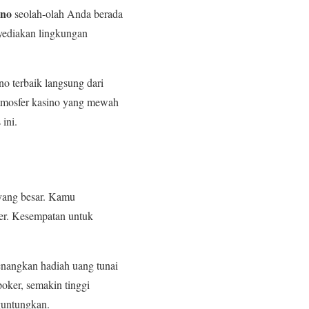
ino
seolah-olah Anda berada
yediakan lingkungan
no terbaik langsung dari
atmosfer kasino yang mewah
ini.
 yang besar. Kamu
r. Kesempatan untuk
enangkan hadiah uang tunai
poker, semakin tinggi
guntungkan.