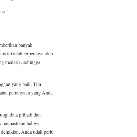
ino!
emberikan banyak
s ini telah terpercaya oleh
ng menarik, sehingga
nggan yang baik. Tim
 atau pertanyaan yang Anda
ngi data pribadi dan
uk memastikan bahwa
 demikian, Anda tidak perlu