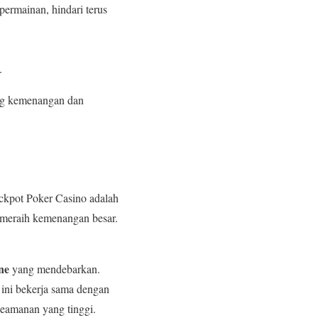
ermainan, hindari terus
.
ng kemenangan dan
ackpot Poker Casino adalah
 meraih kemenangan besar.
ne
yang mendebarkan.
 ini bekerja sama dengan
eamanan yang tinggi.