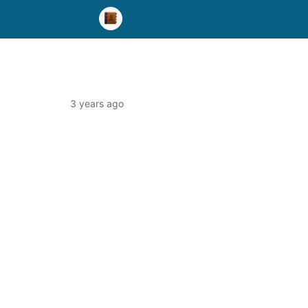
3 years ago