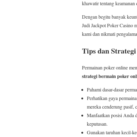
khawatir tentang keamanan d
Dengan begitu banyak keunt
Judi Jackpot Poker Casino 
kami dan nikmati pengalama
Tips dan Strateg
Permainan poker online mem
strategi bermain poker onl
Pahami dasar-dasar permai
Perhatikan gaya permaina
mereka cenderung pasif, 
Manfaatkan posisi Anda d
keputusan.
Gunakan taruhan kecil-k