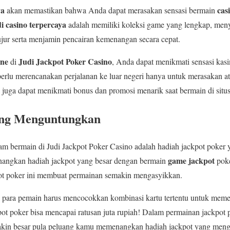
ya
cas
akan memastikan bahwa Anda dapat merasakan sensasi bermain
i casino terpercaya
adalah memiliki koleksi game yang lengkap, men
jur serta menjamin pencairan kemenangan secara cepat.
ine
Judi Jackpot Poker Casino
di
, Anda dapat menikmati sensasi kasi
perlu merencanakan perjalanan ke luar negeri hanya untuk merasakan 
 juga dapat menikmati bonus dan promosi menarik saat bermain di situs 
ang Menguntungkan
am bermain di Judi Jackpot Poker Casino adalah hadiah jackpot poker
game jackpot
angkan hadiah jackpot yang besar dengan bermain
poke
t poker ini membuat permainan semakin mengasyikkan.
 para pemain harus mencocokkan kombinasi kartu tertentu untuk mem
pot poker bisa mencapai ratusan juta rupiah! Dalam permainan jackpot 
makin besar pula peluang kamu memenangkan hadiah jackpot yang men