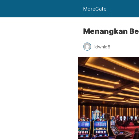
MoreCafe
Menangkan Bes
idwnld8