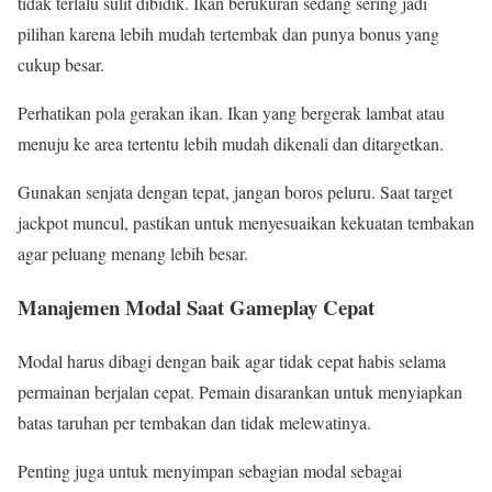
tidak terlalu sulit dibidik. Ikan berukuran sedang sering jadi
pilihan karena lebih mudah tertembak dan punya bonus yang
cukup besar.
Perhatikan pola gerakan ikan. Ikan yang bergerak lambat atau
menuju ke area tertentu lebih mudah dikenali dan ditargetkan.
Gunakan senjata dengan tepat, jangan boros peluru. Saat target
jackpot muncul, pastikan untuk menyesuaikan kekuatan tembakan
agar peluang menang lebih besar.
Manajemen Modal Saat Gameplay Cepat
Modal harus dibagi dengan baik agar tidak cepat habis selama
permainan berjalan cepat. Pemain disarankan untuk menyiapkan
batas taruhan per tembakan dan tidak melewatinya.
Penting juga untuk menyimpan sebagian modal sebagai