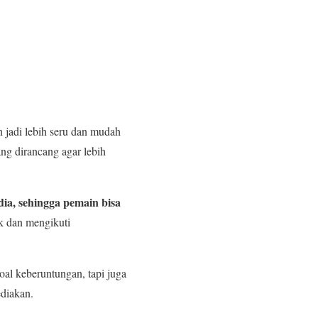
 jadi lebih seru dan mudah
ang dirancang agar lebih
ia, sehingga pemain bisa
k dan mengikuti
al keberuntungan, tapi juga
ediakan.