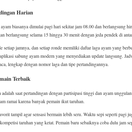
ndingan Harian
ayam biasanya dimulai pagi hari sekitar jam 08.00 dan berlangsung hin
ngan berlangsung selama 15 hingga 30 menit dengan jeda pendek di anta
e setiap jamnya, dan setiap ronde memiliki daftar laga ayam yang berb
u aplikasi sabung ayam modern yang menyediakan update langsung. Jadw
aca, lengkap dengan nomor laga dan tipe pertandingannya.
main Terbaik
 adalah saat pertandingan dengan partisipasi tinggi dan ayam unggulan
jam ramai karena banyak pemain ikut taruhan.
avorit tampil agar sensasi bermain lebih seru. Waktu sepi seperti pagi jug
kompetisi taruhan yang ketat. Pemain baru sebaiknya coba dulu jam se