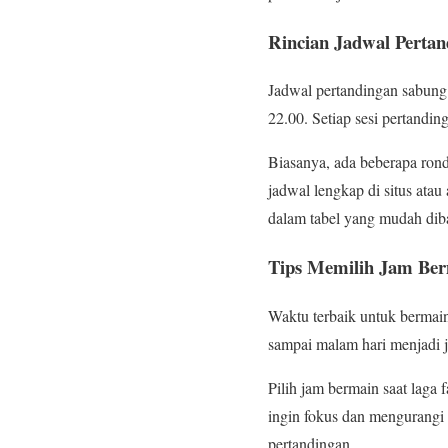
Rincian Jadwal Perta
Jadwal pertandingan sabung 
22.00. Setiap sesi pertandi
Biasanya, ada beberapa rond
jadwal lengkap di situs ata
dalam tabel yang mudah dib
Tips Memilih Jam Ber
Waktu terbaik untuk bermain
sampai malam hari menjadi 
Pilih jam bermain saat laga f
ingin fokus dan mengurangi 
pertandingan.