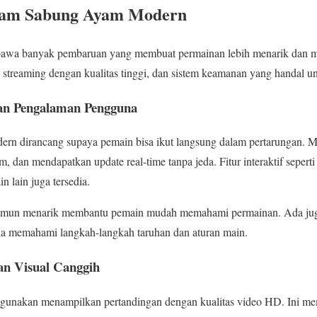
dalam Sabung Ayam Modern
a banyak pembaruan yang membuat permainan lebih menarik dan mu
f, streaming dengan kualitas tinggi, dan sistem keamanan yang handal 
dan Pengalaman Pengguna
n dirancang supaya pemain bisa ikut langsung dalam pertarungan. M
am, dan mendapatkan update real-time tanpa jeda. Fitur interaktif sepert
 lain juga tersedia.
namun menarik membantu pemain mudah memahami permainan. Ada ju
a memahami langkah-langkah taruhan dan aturan main.
an Visual Canggih
igunakan menampilkan pertandingan dengan kualitas video HD. Ini me