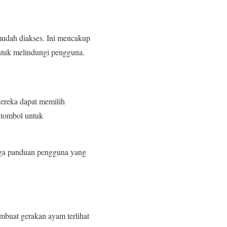
dah diakses. Ini mencakup
untuk melindungi pengguna.
ereka dapat memilih
i tombol untuk
ga panduan pengguna yang
mbuat gerakan ayam terlihat