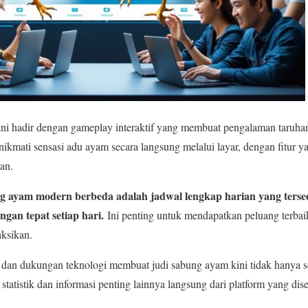
ni hadir dengan gameplay interaktif yang membuat pengalaman taruhan
nikmati sensasi adu ayam secara langsung melalui layar, dengan fitur y
an.
 ayam modern berbeda adalah jadwal lengkap harian yang tersed
an tepat setiap hari.
Ini penting untuk mendapatkan peluang terbai
aksikan.
 dan dukungan teknologi membuat judi sabung ayam kini tidak hanya so
 statistik dan informasi penting lainnya langsung dari platform yang dis