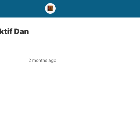
tif Dan
2 months ago