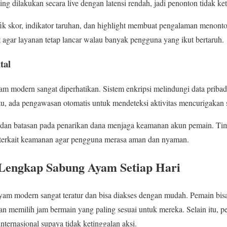
ming dilakukan secara live dengan latensi rendah, jadi penonton tidak 
fik skor, indikator taruhan, dan highlight membuat pengalaman menonto
 agar layanan tetap lancar walau banyak pengguna yang ikut bertaruh.
tal
 modern sangat diperhatikan. Sistem enkripsi melindungi data pribad
 itu, ada pengawasan otomatis untuk mendeteksi aktivitas mencurigakan 
k dan batasan pada penarikan dana menjaga keamanan akun pemain. Tim
terkait keamanan agar pengguna merasa aman dan nyaman.
Lengkap Sabung Ayam Setiap Hari
ayam modern sangat teratur dan bisa diakses dengan mudah. Pemain bi
an memilih jam bermain yang paling sesuai untuk mereka. Selain itu, 
nternasional supaya tidak ketinggalan aksi.