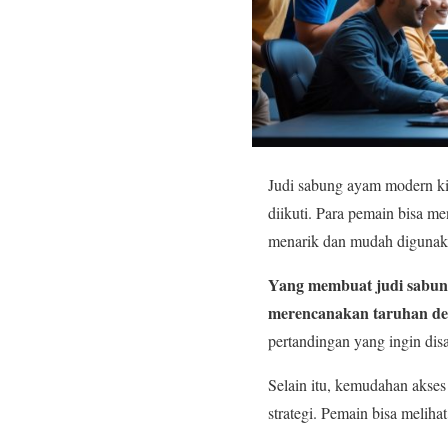
Judi sabung ayam modern ki
diikuti. Para pemain bisa me
menarik dan mudah digunak
Yang membuat judi sabung
merencanakan taruhan deng
pertandingan yang ingin dis
Selain itu, kemudahan akses
strategi. Pemain bisa melihat