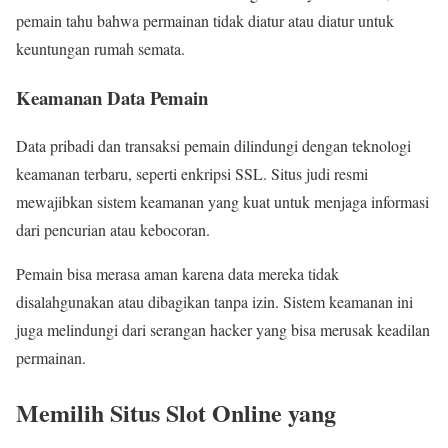
pemain tahu bahwa permainan tidak diatur atau diatur untuk
keuntungan rumah semata.
Keamanan Data Pemain
Data pribadi dan transaksi pemain dilindungi dengan teknologi
keamanan terbaru, seperti enkripsi SSL. Situs judi resmi
mewajibkan sistem keamanan yang kuat untuk menjaga informasi
dari pencurian atau kebocoran.
Pemain bisa merasa aman karena data mereka tidak
disalahgunakan atau dibagikan tanpa izin. Sistem keamanan ini
juga melindungi dari serangan hacker yang bisa merusak keadilan
permainan.
Memilih Situs Slot Online yang