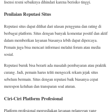
lisensi resmi sebaiknya dihindari karena berisiko tinggi.
Penilaian Reputasi Situs
Reputasi situs dapat dilihat dari ulasan pengguna dan rating di
berbagai platform. Situs dengan banyak komentar positif dan aktif
dalam memberikan layanan biasanya lebih dapat dipercaya.
Pemain juga bisa mencari informasi melalui forum atau media
sosial.
Reputasi buruk bisa berarti ada masalah pembayaran atau praktik
curang. Jadi, pemain harus teliti mengecek rekam jejak situs
sebelum bermain. Situs dengan reputasi baik biasanya cepat
merespon keluhan dan transparan soal aturan.
Ciri-Ciri Platform Profesional
Platform profesional menyediakan layanan pelanggan yang