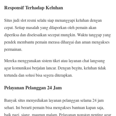
Responsif Terhadap Keluhan
Situs judi slot resmi selalu siap menanggapi keluhan dengan
cepat. Setiap masalah yang dilaporkan oleh pemain akan
diperiksa dan diselesaikan secepat mungkin. Waktu tanggap yang
pendek membantu pemain merasa dihargai dan aman mengakses
permainan.
Mereka menggunakan sistem tiket atau layanan chat langsung
agar komunikasi berjalan lancar. Dengan begitu, keluhan tidak
tertunda dan solusi bisa segera diterapkan.
Pelayanan Pelanggan 24 Jam
Banyak situs menyediakan layanan pelanggan selama 24 jam
sehari. Ini berarti pemain bisa mengakses bantuan kapan saja,
baik pagi, siang, maupun malam. Pelayanan nonstop penting agar