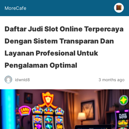
MoreCafe
Daftar Judi Slot Online Terpercaya
Dengan Sistem Transparan Dan
Layanan Profesional Untuk
Pengalaman Optimal
idwnld8
3 months ago