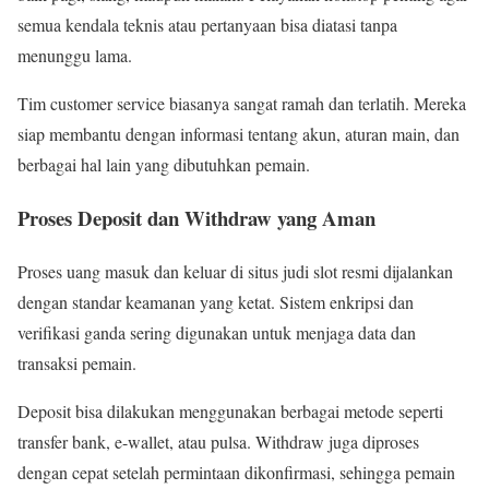
semua kendala teknis atau pertanyaan bisa diatasi tanpa
menunggu lama.
Tim customer service biasanya sangat ramah dan terlatih. Mereka
siap membantu dengan informasi tentang akun, aturan main, dan
berbagai hal lain yang dibutuhkan pemain.
Proses Deposit dan Withdraw yang Aman
Proses uang masuk dan keluar di situs judi slot resmi dijalankan
dengan standar keamanan yang ketat. Sistem enkripsi dan
verifikasi ganda sering digunakan untuk menjaga data dan
transaksi pemain.
Deposit bisa dilakukan menggunakan berbagai metode seperti
transfer bank, e-wallet, atau pulsa. Withdraw juga diproses
dengan cepat setelah permintaan dikonfirmasi, sehingga pemain