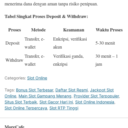
menerima dana dengan aman tanpa risiko penipuan.
Tabel Singkat Proses Deposit & Withdraw:
Proses
Metode
Keamanan
Waktu Proses
Transfer, e-
Enkripsi, verifikasi
Deposit
5-30 menit
wallet
akun
Transfer, e-
Verifikasi ganda,
30 menit – 1
Withdraw
wallet
enkripsi
jam
Categories:
Slot Online
Tags:
Bonus Slot Terbesar
,
Daftar Slot Resmi
,
Jackpot Slot
Online
,
Main Slot Gampang Menang
,
Provider Slot Terpopuler
,
Situs Slot Terbaik
,
Slot Gacor Hari Ini
,
Slot Online Indonesia
,
Slot Online Terpercaya
,
Slot RTP Tinggi
MoreCafe