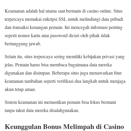
Keamanan adalah hal utama saat bermain di casino online. Situs
terpercaya memakai enkripsi SSL untuk melindungi data pribadi
dan transaksi keuangan pemain. Ini mencegah informasi penting
seperti nomor kartu atau password dicuri oleh pihak tidak
bertanggung jawab.
Selain itu, situs terpercaya sering memiliki kebijakan privasi yang
jelas. Pemain harus bisa membaca bagaimana data mereka
digunakan dan disimpan. Beberapa situs juga menawarkan fitur
keamanan tambahan seperti verifikasi dua langkah untuk menjaga
akun tetap aman.
Sistem keamanan ini memastikan pemain bisa fokus bermain
tanpa takut data mereka disalahgunakan.
Keunggulan Bonus Melimpah di Casino