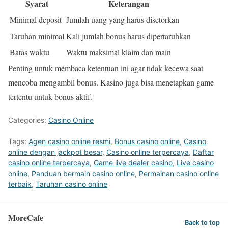
Syarat
Keterangan
Minimal deposit
Jumlah uang yang harus disetorkan
Taruhan minimal
Kali jumlah bonus harus dipertaruhkan
Batas waktu
Waktu maksimal klaim dan main
Penting untuk membaca ketentuan ini agar tidak kecewa saat
mencoba mengambil bonus. Kasino juga bisa menetapkan game
tertentu untuk bonus aktif.
Categories:
Casino Online
Tags:
Agen casino online resmi
,
Bonus casino online
,
Casino
online dengan jackpot besar
,
Casino online terpercaya
,
Daftar
casino online terpercaya
,
Game live dealer casino
,
Live casino
online
,
Panduan bermain casino online
,
Permainan casino online
terbaik
,
Taruhan casino online
MoreCafe
Back to top