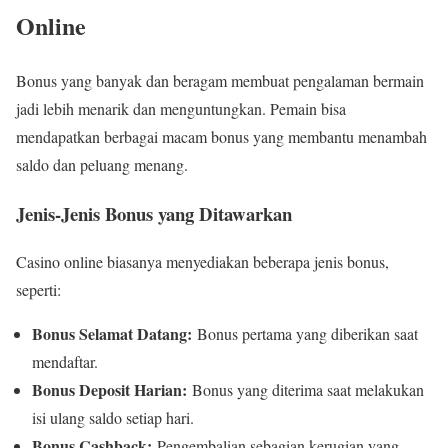
Online
Bonus yang banyak dan beragam membuat pengalaman bermain
jadi lebih menarik dan menguntungkan. Pemain bisa
mendapatkan berbagai macam bonus yang membantu menambah
saldo dan peluang menang.
Jenis-Jenis Bonus yang Ditawarkan
Casino online biasanya menyediakan beberapa jenis bonus,
seperti:
Bonus Selamat Datang:
Bonus pertama yang diberikan saat
mendaftar.
Bonus Deposit Harian:
Bonus yang diterima saat melakukan
isi ulang saldo setiap hari.
Bonus Cashback:
Pengembalian sebagian kerugian yang