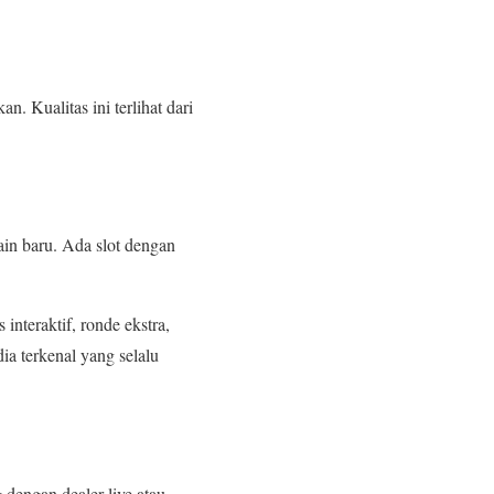
 Kualitas ini terlihat dari
ain baru. Ada slot dengan
nteraktif, ronde ekstra,
ia terkenal yang selalu
 dengan dealer live atau