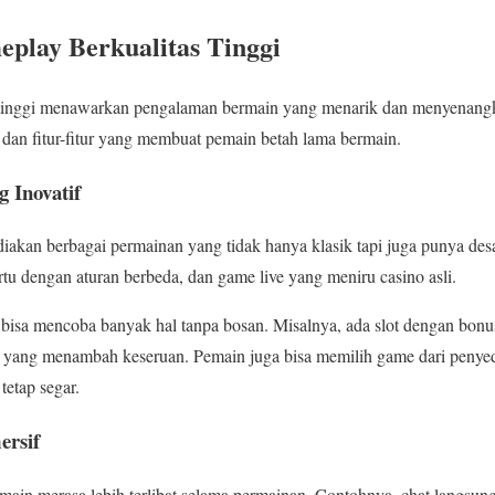
play Berkualitas Tinggi
tinggi menawarkan pengalaman bermain yang menarik dan menyenangkan.
 dan fitur-fitur yang membuat pemain betah lama bermain.
 Inovatif
diakan berbagai permainan yang tidak hanya klasik tapi juga punya des
tu dengan aturan berbeda, dan game live yang meniru casino asli.
bisa mencoba banyak hal tanpa bosan. Misalnya, ada slot dengan bonus i
if yang menambah keseruan. Pemain juga bisa memilih game dari penyed
etap segar.
ersif
emain merasa lebih terlibat selama permainan. Contohnya, chat langsung