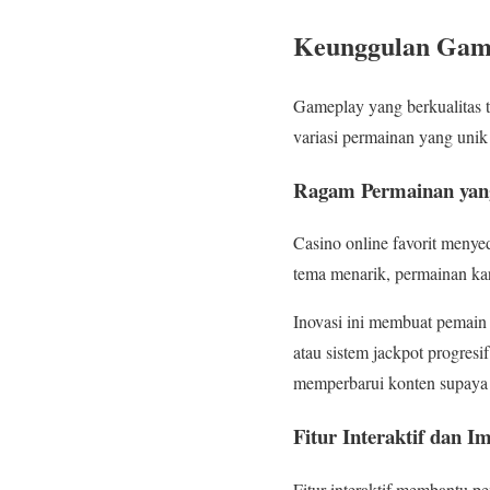
Keunggulan Game
Gameplay yang berkualitas 
variasi permainan yang unik
Ragam Permainan yang
Casino online favorit menye
tema menarik, permainan kar
Inovasi ini membuat pemain 
atau sistem jackpot progres
memperbarui konten supaya t
Fitur Interaktif dan Im
Fitur interaktif membantu p