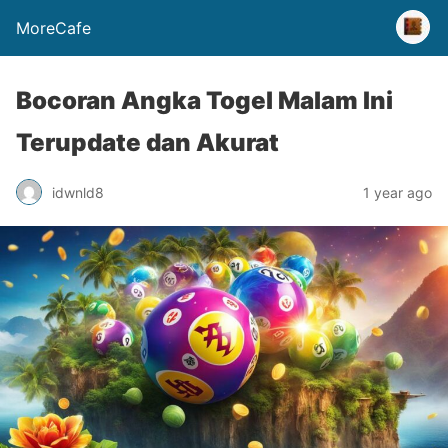
MoreCafe
Bocoran Angka Togel Malam Ini
Terupdate dan Akurat
idwnld8
1 year ago