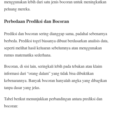
menggunakan lebih dari satu jenis bocoran untuk meningkatkan
peluang mereka.
Perbedaan Prediksi dan Bocoran
Prediksi dan bocoran sering dianggap sama, padahal sebenarnya
berbeda. Prediksi togel biasanya dibuat berdasarkan analisis data,
seperti melihat hasil keluaran sebelumnya atau menggunakan
rumus matematika sederhana.
Bocoran, di sisi lain, seringkali lebih pada tebakan atau klaim
informasi dari “orang dalam” yang tidak bisa dibuktikan
kebenarannya. Banyak bocoran hanyalah angka yang dibagikan
tanpa dasar yang jelas.
Tabel berikut menunjukkan perbandingan antara prediksi dan
bocoran: