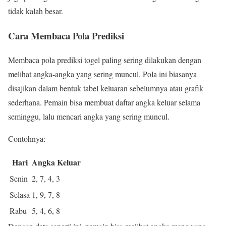
tidak kalah besar.
Cara Membaca Pola Prediksi
Membaca pola prediksi togel paling sering dilakukan dengan
melihat angka-angka yang sering muncul. Pola ini biasanya
disajikan dalam bentuk tabel keluaran sebelumnya atau grafik
sederhana. Pemain bisa membuat daftar angka keluar selama
seminggu, lalu mencari angka yang sering muncul.
Contohnya:
Hari
Angka Keluar
Senin
2, 7, 4, 3
Selasa
1, 9, 7, 8
Rabu
5, 4, 6, 8