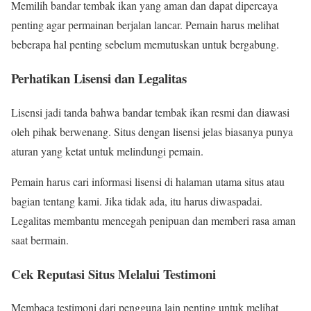
Memilih bandar tembak ikan yang aman dan dapat dipercaya
penting agar permainan berjalan lancar. Pemain harus melihat
beberapa hal penting sebelum memutuskan untuk bergabung.
Perhatikan Lisensi dan Legalitas
Lisensi jadi tanda bahwa bandar tembak ikan resmi dan diawasi
oleh pihak berwenang. Situs dengan lisensi jelas biasanya punya
aturan yang ketat untuk melindungi pemain.
Pemain harus cari informasi lisensi di halaman utama situs atau
bagian tentang kami. Jika tidak ada, itu harus diwaspadai.
Legalitas membantu mencegah penipuan dan memberi rasa aman
saat bermain.
Cek Reputasi Situs Melalui Testimoni
Membaca testimoni dari pengguna lain penting untuk melihat