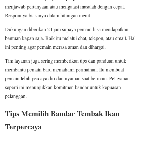
menjawab pertanyaan atau mengatasi masalah dengan cepat.
Responnya biasanya dalam hitungan menit.
Dukungan diberikan 24 jam supaya pemain bisa mendapatkan
bantuan kapan saja. Baik itu melalui chat, telepon, atau email. Hal
ini penting agar pemain merasa aman dan dihargai.
Tim layanan juga sering memberikan tips dan panduan untuk
membantu pemain baru memahami permainan. Itu membuat
pemain lebih percaya diri dan nyaman saat bermain. Pelayanan
seperti ini menunjukkan komitmen bandar untuk kepuasan
pelanggan.
Tips Memilih Bandar Tembak Ikan
Terpercaya