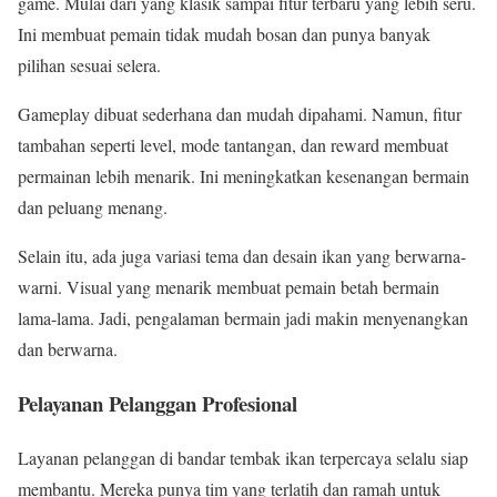
game. Mulai dari yang klasik sampai fitur terbaru yang lebih seru.
Ini membuat pemain tidak mudah bosan dan punya banyak
pilihan sesuai selera.
Gameplay dibuat sederhana dan mudah dipahami. Namun, fitur
tambahan seperti level, mode tantangan, dan reward membuat
permainan lebih menarik. Ini meningkatkan kesenangan bermain
dan peluang menang.
Selain itu, ada juga variasi tema dan desain ikan yang berwarna-
warni. Visual yang menarik membuat pemain betah bermain
lama-lama. Jadi, pengalaman bermain jadi makin menyenangkan
dan berwarna.
Pelayanan Pelanggan Profesional
Layanan pelanggan di bandar tembak ikan terpercaya selalu siap
membantu. Mereka punya tim yang terlatih dan ramah untuk