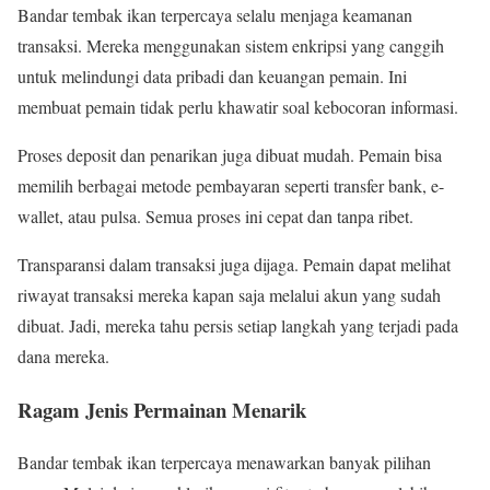
Bandar tembak ikan terpercaya selalu menjaga keamanan
transaksi. Mereka menggunakan sistem enkripsi yang canggih
untuk melindungi data pribadi dan keuangan pemain. Ini
membuat pemain tidak perlu khawatir soal kebocoran informasi.
Proses deposit dan penarikan juga dibuat mudah. Pemain bisa
memilih berbagai metode pembayaran seperti transfer bank, e-
wallet, atau pulsa. Semua proses ini cepat dan tanpa ribet.
Transparansi dalam transaksi juga dijaga. Pemain dapat melihat
riwayat transaksi mereka kapan saja melalui akun yang sudah
dibuat. Jadi, mereka tahu persis setiap langkah yang terjadi pada
dana mereka.
Ragam Jenis Permainan Menarik
Bandar tembak ikan terpercaya menawarkan banyak pilihan