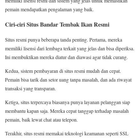
memiliki lisensi resmi dan sistem yang jelas untuk memastikan
pemain mendapatkan pengalaman yang baik.
Ciri-ciri Situs Bandar Tembak Ikan Resmi
Situs resmi punya beberapa tanda penting. Pertama, mereka
memiliki lisensi dari lembaga terkait yang jelas dan bisa diperiksa.
Ini membuktikan mereka diatur dan diawasi agar tidak curang.
Kedua, sistem pembayaran di situs resmi mudah dan cepat.
Pemain bisa tarik dan setor uang tanpa masalah, dan ada riwayat
transaksi yang transparan.
Ketiga, situs terpercaya biasanya punya layanan pelanggan siap
membantu kapan saja. Mereka cepat tanggap terhadap masalah
pemain, baik lewat chat atau telepon.
Terakhir, situs resmi memakai teknologi keamanan seperti SSL