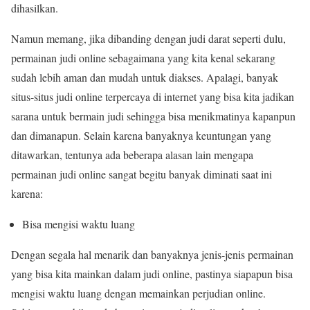
dihasilkan.
Namun memang, jika dibanding dengan judi darat seperti dulu,
permainan judi online sebagaimana yang kita kenal sekarang
sudah lebih aman dan mudah untuk diakses. Apalagi, banyak
situs-situs judi online terpercaya di internet yang bisa kita jadikan
sarana untuk bermain judi sehingga bisa menikmatinya kapanpun
dan dimanapun. Selain karena banyaknya keuntungan yang
ditawarkan, tentunya ada beberapa alasan lain mengapa
permainan judi online sangat begitu banyak diminati saat ini
karena:
Bisa mengisi waktu luang
Dengan segala hal menarik dan banyaknya jenis-jenis permainan
yang bisa kita mainkan dalam judi online, pastinya siapapun bisa
mengisi waktu luang dengan memainkan perjudian online.