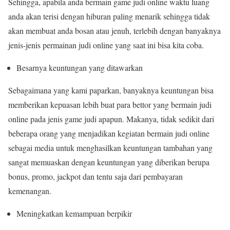
Sehingga, apabila anda bermain game judi online waktu luang
anda akan terisi dengan hiburan paling menarik sehingga tidak
akan membuat anda bosan atau jenuh, terlebih dengan banyaknya
jenis-jenis permainan judi online yang saat ini bisa kita coba.
Besarnya keuntungan yang ditawarkan
Sebagaimana yang kami paparkan, banyaknya keuntungan bisa
memberikan kepuasan lebih buat para bettor yang bermain judi
online pada jenis game judi apapun. Makanya, tidak sedikit dari
beberapa orang yang menjadikan kegiatan bermain judi online
sebagai media untuk menghasilkan keuntungan tambahan yang
sangat memuaskan dengan keuntungan yang diberikan berupa
bonus, promo, jackpot dan tentu saja dari pembayaran
kemenangan.
Meningkatkan kemampuan berpikir