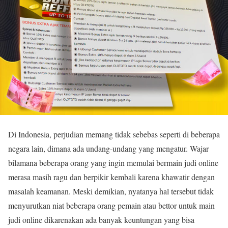
Di Indonesia, perjudian memang tidak sebebas seperti di beberapa
negara lain, dimana ada undang-undang yang mengatur. Wajar
bilamana beberapa orang yang ingin memulai bermain judi online
merasa masih ragu dan berpikir kembali karena khawatir dengan
masalah keamanan. Meski demikian, nyatanya hal tersebut tidak
menyurutkan niat beberapa orang pemain atau bettor untuk main
judi online dikarenakan ada banyak keuntungan yang bisa